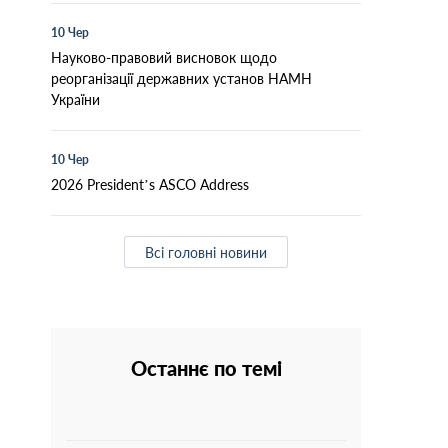
10 Чер
Науково-правовий висновок щодо
реорганізації державних установ НАМН
України
10 Чер
2026 President’s ASCO Address
Всі головні новини
Останнє по темі