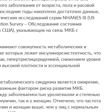
ого заболевания от возраста, пола и расовой
 последние годы накоплено достаточно данных,
ических исследований серии NHANES III (US
nation Survey – Обследование состояния
в США), указывающих на связь МКБ с
.
нимают совокупность метаболических и
ве которых лежит инсулинорезистентность, что
ак, гипертриглицеридемией, снижением уровня
в высокой плотности и эссенциальной
етаболического синдрома является ожирение,
 важным фактором риска развития МКБ.
жду заболеваемостью уролитиазом и степенью
мужчин, так и у женщин. Отмечено, что частота
ин и женщин выше, чем у лиц с нормальным