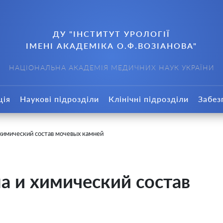
ДУ "ІНСТИТУТ УРОЛОГІЇ
ІМЕНІ АКАДЕМІКА О.Ф.ВОЗІАНОВА"
НАЦІОНАЛЬНА АКАДЕМІЯ МЕДИЧНИХ НАУК УКРАЇНИ
ція
Наукові підрозділи
Клінічні підрозділи
Забез
химический состав мочевых камней
а и химический состав