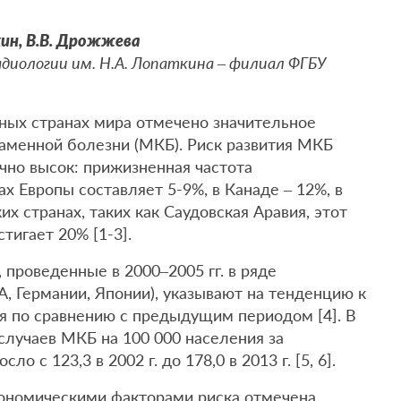
охин, В.В. Дрожжева
диологии им. Н.А. Лопаткина – филиал ФГБУ
чных странах мира отмечено значительное
каменной болезни (МКБ). Риск развития МКБ
чно высок: прижизненная частота
х Европы составляет 5-9%, в Канаде – 12%, в
х странах, таких как Саудовская Аравия, этот
тигает 20% [1-3].
проведенные в 2000–2005 гг. в ряде
, Германии, Японии), указывают на тенденцию к
я по сравнению с предыдущим периодом [4]. В
случаев МКБ на 100 000 населения за
 с 123,3 в 2002 г. до 178,0 в 2013 г. [5, 6].
кономическими факторами риска отмечена