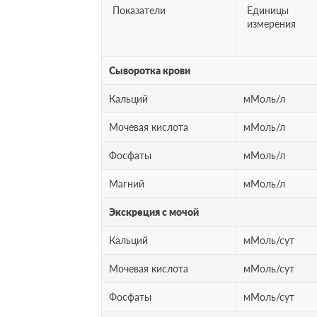
Показатели
Единицы
измерения
Сыворотка крови
Кальций
мМоль/л
Мочевая кислота
мМоль/л
Фосфаты
мМоль/л
Магний
мМоль/л
Экскреция с мочой
Кальций
мМоль/сут
Мочевая кислота
мМоль/сут
Фосфаты
мМоль/сут