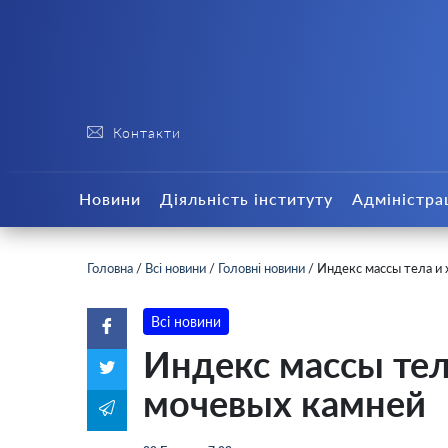
Контакти
Новини
Діяльність інституту
Адміністра
Головна
/
Всі новини
/
Головні новини
/
Индекс массы тела и 
Всі новини
Индекс массы тел
мочевых камней