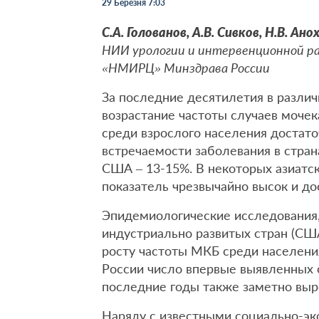
29 Березня 7:03
С.А. Голованов, А.В. Сивков, Н.В. Ан
НИИ урологии и интервенционной ра
«НМИРЦ» Минздрава России
За последние десятилетия в разли
возрастание частоты случаев моче
среди взрослого населения достато
встречаемости заболевания в страна
США – 13-15%. В некоторых азиатски
показатель чрезвычайно высок и дос
Эпидемиологические исследования, 
индустриально развитых стран (США
росту частоты МКБ среди населени
России число впервые выявленных 
последние годы также заметно выросло
Наряду с известными социально-э