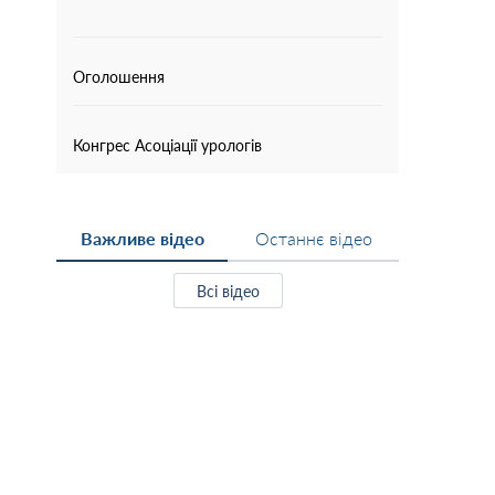
Оголошення
Конгрес Асоціації урологів
Важливе відео
Останнє відео
Всі відео