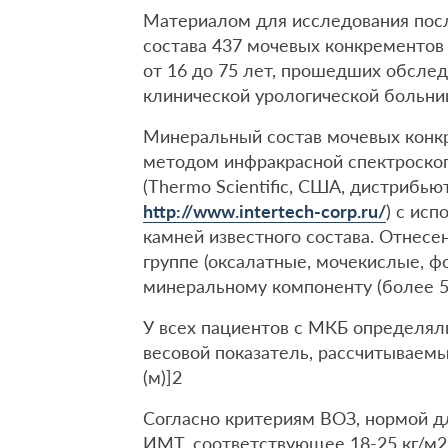
Материалом для исследования пос
состава 437 мочевых конкрементов
от 16 до 75 лет, прошедших обслед
клинической урологической больни
Минеральный состав мочевых конк
методом инфракрасной спектроскоп
(Thermo Scientific, США, дистрибью
http://www.intertech-corp.ru/
) с ис
камней известного состава. Отнесе
группе (оксалатные, мочекислые, 
минеральному компоненту (более 5
У всех пациентов с МКБ определял
весовой показатель, рассчитываемый
(м)]2
Согласно критериям ВОЗ, нормой д
ИМТ, соответствующее 18-25 кг/м2