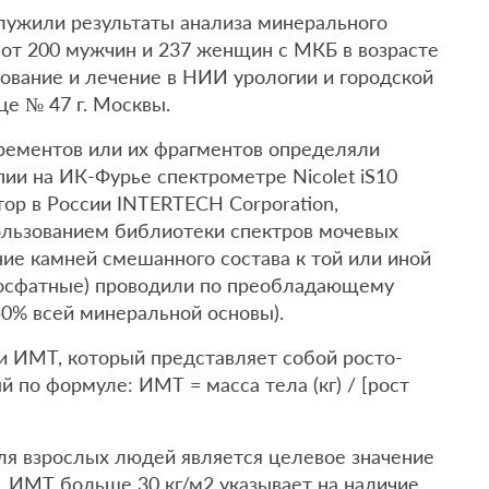
лужили результаты анализа минерального
 от 200 мужчин и 237 женщин с МКБ в возрасте
ование и лечение в НИИ урологии и городской
це № 47 г. Москвы.
рементов или их фрагментов определяли
ии на ИК-Фурье спектрометре Nicolet iS10
тор в России INTERTECH Corporation,
пользованием библиотеки спектров мочевых
ние камней смешанного состава к той или иной
фосфатные) проводили по преобладающему
0% всей минеральной основы).
и ИМТ, который представляет собой росто-
 по формуле: ИМТ = масса тела (кг) / [рост
ля взрослых людей является целевое значение
. ИМТ больше 30 кг/м2 указывает на наличие