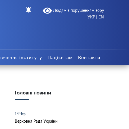
Людям з порушенням зору
УКР
|
EN
печення інституту
Пацієнтам
Контакти
Головні новини
14 Чер
Верховна Рада України