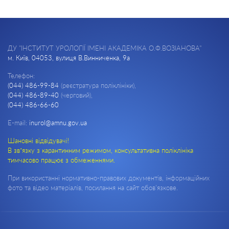
ДУ "ІНСТИТУТ УРОЛОГІЇ ІМЕНІ АКАДЕМІКА О.Ф.ВОЗІАНОВА"
м. Київ, 04053, вулиця В.Винниченка, 9а
Телефон:
(044) 486-99-84
(реєстратура поліклініки),
(044) 486-89-40
(черговий),
(044) 486-66-60
E-mail:
inurol@amnu.gov.ua
Шановні відвідувачі!
В зв’язку з карантинним режимом, консультативна поліклініка
тимчасово працює з обмеженнями.
При використанні нормативно-правових документів, інформаційних
фото та відео матеріалів, посилання на сайт обов'язкове.