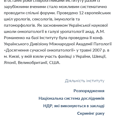
В останні роки співробітниками Інституту разом із
зарубіжними вченими стало можливим систематично
проводити спільні форуми. Проведено 12 європейських
шкіл урологів, сексологів, імунологів та
патоморфологів. Як засновником Української наукової
школи онкопатології в галузі уропатології акад. А.М.
Романенко на базі Інституту була проведена ІІ конф.
Українського Дивізіону Міжнародної Академії Патології
«Досягнення сучасної онкопатології» у травні 2007 р. в
м. Києві, у якій взяли участь фахівці з України, Швеції,
Японії, Великобританії, США.
Діяльність інституту
Розпорядження
Національна система дослідників
НДР, які виконуються в закладі
Скринінг раку