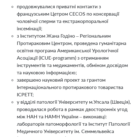
продовжувалися приватні контакти з
французським Цетром CECOS по консервації
чоловічої сперми та екстракорпоральної
інсемінації;
з Інститутом Жана Годіно – Регіональним
Протираковим Центром, проведена гуманітарна
освітня програма Американської Урологічної
Асоціації (ICUE-programm) з отриманням
інструментів та медикаментів, обміном досвідом
та науковою інформацією;
завершено науковий проект за грантом
Інтернаціонального протиракового товариства
ІСРЕТТ;
у відділі патології Університету м.Упсала (Швеція),
проводилася робота в рамках двосторонніх угод
між НАН та НАМН України – виконавці:
лабораторія патоморфології та Інститут Патології
Медичного Університету ім. Семмельвейса