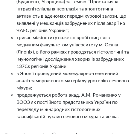
(Будапешт, Угорщина) за темою “Простатична
інтраепітеліальна неоплазія та апоптотична
активність в аденомах передміхурової залози, що
виявлені у мешканців забруднених після аварії на
ЧАЕС регіонів України”;
триває міжінститутське співробітництво з
медичним факультетом університету м. Осака
(Японія), в його рамках проводяться гістологічні та
імунологічні дослідження хворих із забруднених
137Cs регіонів України;
в Японії проведений молекулярно-генетичний
аналіз замороженого матеріалу уротелію сечового
міхура;
продовжується робота акад. А.М. Романенко у
ВООЗ як постійного представника України по
перегляду міжнародних гістологічних
класифікацій пухлин сечового міхура та яєчка.