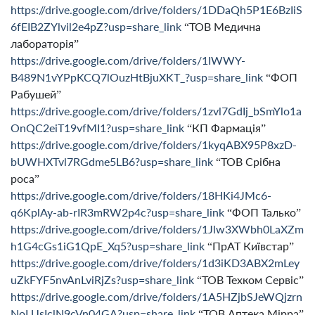
https://drive.google.com/drive/folders/1DDaQh5P1E6BzIiS
6fEIB2ZYlvil2e4pZ?usp=share_link
“ТОВ Медична
лабораторія”
https://drive.google.com/drive/folders/1IWWY-
B489N1vYPpKCQ7lOuzHtBjuXKT_?usp=share_link
“ФОП
Рабушей”
https://drive.google.com/drive/folders/1zvl7GdIj_bSmYlo1a
OnQC2eiT19vfMI1?usp=share_link
“КП Фармація”
https://drive.google.com/drive/folders/1kyqABX95P8xzD-
bUWHXTvl7RGdme5LB6?usp=share_link
“ТОВ Срібна
роса”
https://drive.google.com/drive/folders/18HKi4JMc6-
q6KplAy-ab-rIR3mRW2p4c?usp=share_link
“ФОП Талько”
https://drive.google.com/drive/folders/1Jlw3XWbh0LaXZm
h1G4cGs1iG1QpE_Xq5?usp=share_link
“ПрАТ Київстар”
https://drive.google.com/drive/folders/1d3iKD3ABX2mLey
uZkFYF5nvAnLviRjZs?usp=share_link
“ТОВ Техком Сервіс”
https://drive.google.com/drive/folders/1A5HZjbSJeWQjzrn
NoLUsIclN9cVn04GA?usp=share_link
“ТОВ Аптека Мірра”