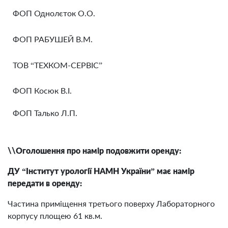
ФОП Однолєток О.О.
ФОП РАБУШЕЙ В.М.
ТОВ “ТЕХКОМ-СЕРВІС”
ФОП Косюк В.І.
ФОП Талько Л.П.
\\Оголошення про намір подовжити оренду
:
ДУ “Інститут урології НАМН України” має намір
передати в оренду:
Частина приміщення третього поверху Лабораторного
корпусу площею 61 кв.м.