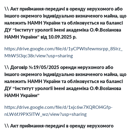
\\ Акт приймання-передачі в оренду нерухомого або
іншого окремого індивідуально визначеного майна, що
належить НАМН України та обліковується на балансі
ДУ “Інститут урології імені академіка О.Ф.Возіанова
НАМН України” від 10.09.2025 р.
https://drive.google.com/file/d/1yCPWlsfewmsrpp_8Slrz_
MhW5l3qc38r/view?usp=sharing
\\ Договір №19/05/2025 оренди нерухомого або
іншого окремого індивідуально визначеного майна, що
належить НАМН України та обліковується на балансі
ДУ “Інститут урології імені академіка О.Ф.Возіанова
НАМН України”
https://drive.google.com/file/d/1xjc6w7XQROI4Gfp-
nLW6fJ9PX5ITW_wz/view?usp=sharing
\\ Акт приймання-передачі в оренду нерухомого