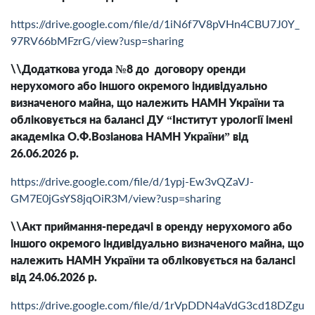
https://drive.google.com/file/d/1iN6f7V8pVHn4CBU7J0Y_
97RV66bMFzrG/view?usp=sharing
\\Додаткова угода №8 до договору оренди
нерухомого або іншого окремого індивідуально
визначеного майна, що належить НАМН України та
обліковується на балансі ДУ “Інститут урології імені
академіка О.Ф.Возіанова НАМН України” від
26.06.2026 р.
https://drive.google.com/file/d/1ypj-Ew3vQZaVJ-
GM7E0jGsYS8jqOiR3M/view?usp=sharing
\\Акт приймання-передачі в оренду нерухомого або
іншого окремого індивідуально визначеного майна, що
належить НАМН України та обліковується на балансі
від 24.06.2026 р.
https://drive.google.com/file/d/1rVpDDN4aVdG3cd18DZgu