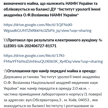
визначеного майна, що належить НАМН України та
обліковується на балансі ДУ “Інститут урології імені
академіка О.Ф.Возіанова НАМН України”
https://drive.google.com/file/d/1QFNoXI-
WgzadkGUNTZkRkkHo3ZbFb_jq/view?usp=sharing
\\Протокол про результати електронного аукціону №
LLE001-UA-202406727-81571
https://drive.google.com/file/d/17KI-
FMwYFNzNuDJnNnuQUX065K_Xy4Dq/view?usp=sharing
\
\Оголошення про намір передачі майна в оренду:
Державна установа ”Інститут урології імені академіка
О.Ф. Возіанова Національної академії медичних наук
України” має намір передати в оренду 2,0 кв.м. –
частина приміщення лабораторного корпусу (1 поверх)
за адресою: вул.Обсерваторна,3 , м. Київ, 04053 , яке
знаходиться на балансі Інституту і розташоване за