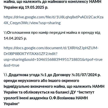
майна, що належить до майнового комплексу НАМН
України від 19.05.2025 р.
https://drive.google.com/file/d/1U8Lqhq8xtPvADJ2CacKza
4X_Ceqyn3Wc/view?usp=sharing
\\Оголошення про намір передачі майна в оренду від
14.04.2025 р.
https://docs.google.com/document/d/1XRHzZJpHZUM-
Dr0BP8B0XTYlTAX61ZF2/edit?
usp=sharing&ouid=104655688394951718831&rtpof=true
&sd=true
\\ Додаткова угода №1 до Договору №31/07/2024 р.
оренди нерухомого або іншого окремого
індивідуально визначеного майна, що належить НАМН
України та обліковується на балансі ДУ “Інститут
урології імені академіка О.Ф.Возіанова НАМН
України”