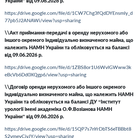
України” від 09.06.2026 р.
https://drive.google.com/file/d/1CW7Chg3fQdDYEnsmly_d
77pb5J2ANAWi/view?usp=sharing
\\Акт приймання-передачі в оренду нерухомого або
іншого окремого індивідуально визначеного майна, що
належить НАМН України та обліковується на балансі
від 09.06.2026 р.
https://drive.google.com/file/d/1ZBS8or1U6WvlGWww3k
eBcVb6Dd0XQgp6/view?usp=sharing
\\Договір оренди нерухомого або іншого окремого
індивідуально визначеного майна, що належить НАМН
України та обліковується на балансі ДУ “Інститут
урології імені академіка О.Ф.Возіанова НАМН
України” від 09.06.2026 р.
https://drive.google.com/file/d/15QP7s7nYrDbTS6eTBBbt8
S2vmeyCivJY/view?usp=sharing