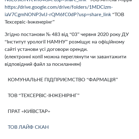
https://drive.google.com/drive/folders/1MDCizm-
iaV7CgmNONP3vlJ-rQM6fC0dP?usp=share_link
“ТОВ
Техсервіс-Інженерінг”
Згідно постанови № 483 від “03” червня 2020 року ДУ
“Інститут урології НАМНУ” розміщує на офіційному
сайті установи усі договори оренди.
(електронні копії можна переглянути чи завантажити
відповідний файл за посиланням)
КОМУНАЛЬНЕ ПІДПРИЄМСТВО “ФАРМАЦІЯ”
ТОВ “ТЕХСЕРВІС-ІНЖЕНІРІНГ”
ПРАТ «КИЇВСТАР»
ТОВ ЛАЙФ СКАН