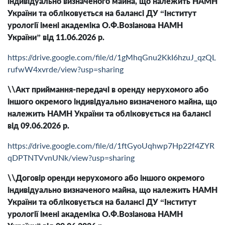
індивідуально визначеного майна, що належить НАМН
України та обліковується на балансі ДУ “Інститут
урології імені академіка О.Ф.Возіанова НАМН
України” від 11.06.2026 р.
https://drive.google.com/file/d/1gMhqGnu2KkI6hzuJ_qzQL
rufwW4xvrde/view?usp=sharing
\\Акт приймання-передачі в оренду нерухомого або
іншого окремого індивідуально визначеного майна, що
належить НАМН України та обліковується на балансі
від 09.06.2026 р.
https://drive.google.com/file/d/1ftGyoUqhwp7Hp22f4ZYR
qDPTNTVvnUNk/view?usp=sharing
\\Договір оренди нерухомого або іншого окремого
індивідуально визначеного майна, що належить НАМН
України та обліковується на балансі ДУ “Інститут
урології імені академіка О.Ф.Возіанова НАМН