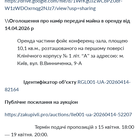
https://drive.google.com/file/d/1WrKg0JZwCbPZ0df-
W1zWDOxrnqg2NJz7/view?usp=sharing
\\Оголошення про намір передачі майна в оренду від
14.04.2026 р
Оренда частини фойє конференц-зала, площею
10,1 кв.м., розташованого на першому поверсі
Клінічного корпусу № 1 літ. “А” за адресою: м.
Київ, вул. В.Винниченка, 9-А
Ідентифікатор об’єкту
RGL001-UA-20260414-
82164
Публічне посилання на аукціон
https://zakupivli.pro/auctions/lle001-ua-20260414-52207
Термін подачі пропозицій з 15 квітня. 18:00
— 19 квітня. 20:00.