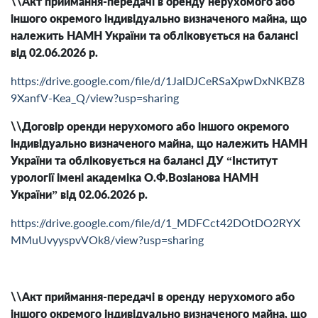
\\Акт приймання-передачі в оренду нерухомого або
іншого окремого індивідуально визначеного майна, що
належить НАМН України та обліковується на балансі
від 02.06.2026 р.
https://drive.google.com/file/d/1JalDJCeRSaXpwDxNKBZ8
9XanfV-Kea_Q/view?usp=sharing
\\Договір оренди нерухомого або іншого окремого
індивідуально визначеного майна, що належить НАМН
України та обліковується на балансі ДУ “Інститут
урології імені академіка О.Ф.Возіанова НАМН
України” від 02.06.2026 р.
https://drive.google.com/file/d/1_MDFCct42DOtDO2RYX
MMuUvyyspvVOk8/view?usp=sharing
\\Акт приймання-передачі в оренду нерухомого або
іншого окремого індивідуально визначеного майна, що