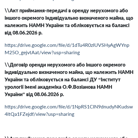
\\Акт приймання-передачі в оренду нерухомого або
іншого окремого індивідуально визначеного майна, що
належить НАМН України та обліковується на балансі
від 08.06.2026 р.
https://drive.google.com/file/d/1dTu4R0zlUVSHyAgWYnp
M25O_gejvtAat/view?usp=sharing
\\Договір оренди нерухомого або іншого окремого
індивідуально визначеного майна, що належить НАМН
України та обліковується на балансі ДУ “Інститут
урології імені академіка О.Ф.Возіанова НАМН
України” від 08.06.2026 р.
https://drive.google.com/file/d/1NpRS1CIN9dnudyNKudsw
4ltQa1FZejdf/view?usp=sharing