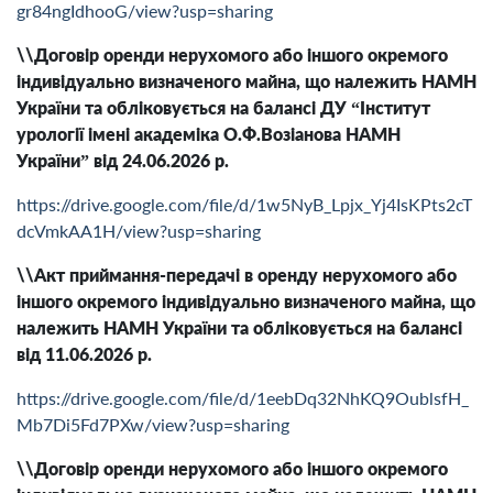
gr84ngIdhooG/view?usp=sharing
\\Договір оренди нерухомого або іншого окремого
індивідуально визначеного майна, що належить НАМН
України та обліковується на балансі ДУ “Інститут
урології імені академіка О.Ф.Возіанова НАМН
України” від 24.06.2026 р.
https://drive.google.com/file/d/1w5NyB_Lpjx_Yj4IsKPts2cT
dcVmkAA1H/view?usp=sharing
\\Акт приймання-передачі в оренду нерухомого або
іншого окремого індивідуально визначеного майна, що
належить НАМН України та обліковується на балансі
від 11.06.2026 р.
https://drive.google.com/file/d/1eebDq32NhKQ9OublsfH_
Mb7Di5Fd7PXw/view?usp=sharing
\\Договір оренди нерухомого або іншого окремого