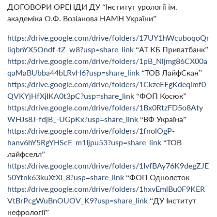
ДОГОВОРИ ОРЕНДИ ДУ “Інститут урології ім.
академіка О.Ф. Возіанова НАМН України”
https://drive.google.com/drive/folders/17UY1hWcuboqoQr
liqbnYX5Ondf-tZ_w8?usp=share_link
“АТ КБ Приватбанк”
https://drive.google.com/drive/folders/1pB_Nljmg86CX00a
qaMaBUbba44bLRvH6?usp=share_link
“ТОВ ЛайфСкан”
https://drive.google.com/drive/folders/1CkzeEEgKdeqlmf0
QVKYjHfXjIKA0t3pC?usp=share_link
“ФОП Косюк”
https://drive.google.com/drive/folders/1Bx0RtzFD5o8Aty
WHJs8J-fdjB_-UGpKx?usp=share_link
“ВФ Україна”
https://drive.google.com/drive/folders/1fnolOgP-
hanv6hY5RgYHScE_m1Ijpu53?usp=share_link
“ТОВ
лайфселл”
https://drive.google.com/drive/folders/1IvfBAy76K9degZJE
50Ytnk63kuXtXl_8?usp=share_link
“ФОП Однолеток
https://drive.google.com/drive/folders/1hxvEmlBu0F9KER
VtBrPcgWuBnOUOV_K9?usp=share_link
“ДУ Інститут
нефрології”