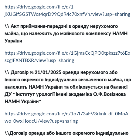
https://drive.google.com/file/d/1-
jXUGlfSGSTWcs4qrD99QdR4c70xnfVh/view?usp=sharing
\\ Акт приймання-передачі в оренду нерухомого
майна, що належить до майнового комплексу НАМН
України
https://drive.google.com/file/d/1GjmaCcQPO0tpkszz7t6Eo
scglFXNTBXR/view?usp=sharing
\\ Договір №21/01/2025 оренди нерухомого або
іншого окремого індивідуально визначеного майна, що
належить НАМН України та обліковується на балансі
ДУ “Інститут урології імені академіка О.Ф.Возіанова
НАМН України”
https://drive.google.com/file/d/1o7l73aFV3rknk_df_0MoA
wo_0wxHoqcU/view?usp=sharing
\\Договір оренди або іншого окремого індивідуально