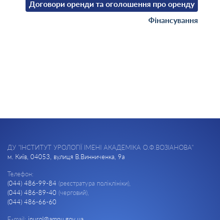
Договори оренди та оголошення про оренду
Фінансування
ДУ "ІНСТИТУТ УРОЛОГІЇ ІМЕНІ АКАДЕМІКА О.Ф.ВОЗІАНОВА"
м. Київ, 04053, вулиця В.Винниченка, 9а
Телефон:
(044) 486-99-84
(реєстратура поліклініки),
(044) 486-89-40
(черговий),
(044) 486-66-60
E-mail:
inurol@amnu.gov.ua