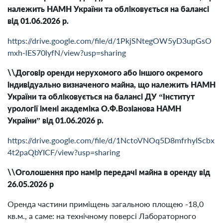
належить НАМН України та обліковується на балансі
від 01.06.2026 р.
https://drive.google.com/file/d/1PkjSNtegOW5yD3upGsO
mxh-lES70lyfN/view?usp=sharing
\\Договір оренди нерухомого або іншого окремого
індивідуально визначеного майна, що належить НАМН
України та обліковується на балансі ДУ “Інститут
урології імені академіка О.Ф.Возіанова НАМН
України” від 01.06.2026 р.
https://drive.google.com/file/d/1NctoVNOq5D8mfrhyIScbx
4t2paQbYICF/view?usp=sharing
\\Оголошення про намір передачі майна в оренду від
26.05.2026 р
Оренда частини примiщень загальною площею -18,0
кв.м., а саме: на технiчному поверсi Лабораторного