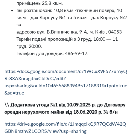
приміщень 25,8 кв.м,
які розташовані: 10,8 кв.м -технічний поверх, 10
кв.м – дах Корпусу №1 та 5 кв.м – дах Корпусу №2
за
адресою вул. В.Винниченка, 9-А, м. Київ , 04053
Термін подачі пропозицій з 3 груд. 18:00 — 11
груд. 20:00.
Телефон для довідок: 486-99-17.
https://docs.google.com/document/d/1WCxX9F577urAyQ
Rr8XAXnragd5xCbDeG/edit?
usp=sharing&ouid=104655688394951718831&rtpof=true
&sd=true
\\ Додаткова угода №1 від 10.09.2025 р. до Договору
оренди нерухомого майна від 18.06.2020 р. № б/н
https://drive.google.com/file/d/1JmqqcIkQ9R7QCdW42Q
GBN8mzhvZ1CORS/view?usp=sharing