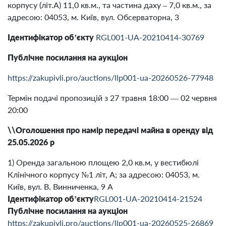
корпусу (лiт.А) 11,0 кв.м., та частина даху – 7,0 кв.м., за
адресою: 04053, м. Київ, вул. Обсерваторна, 3
Ідентифікатор об’єкту
RGL001-UA-20210414-30769
Публічне посилання на аукціон
https://zakupivli.pro/auctions/llp001-ua-20260526-77948
Термін подачі пропозицій з 27 травня 18:00 — 02 червня
20:00
\\Оголошення про намір передачі майна в оренду від
25.05.2026 р
1) Оренда загальною площею 2,0 кв.м, у вестибюлі
Клінічного корпусу №1 літ, А; за адресою: 04053, м.
Київ, вул. В. Винниченка, 9 А
Ідентифікатор
об’єкту
RGL001-UA-20210414-21524
Публічне посилання на аукціон
https://zakupivli.pro/auctions/llp001-ua-20260525-26869