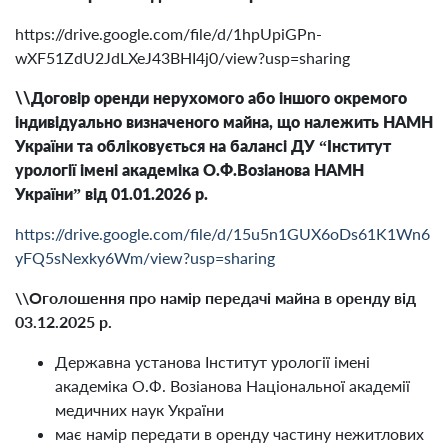
https://drive.google.com/file/d/1hpUpiGPn-
wXF51ZdU2JdLXeJ43BHI4j0/view?usp=sharing
\\Договір оренди нерухомого або іншого окремого
індивідуально визначеного майна, що належить НАМН
України та обліковується на балансі ДУ “Інститут
урології імені академіка О.Ф.Возіанова НАМН
України” від 01.01.2026 р.
https://drive.google.com/file/d/15u5n1GUX6oDs61K1Wn6
yFQ5sNexky6Wm/view?usp=sharing
\\Оголошення про намір передачі майна в оренду від
03.12.2025 р.
Державна установа Інститут урології імені
академіка О.Ф. Возіанова Національної академії
медичних наук України
має намір передати в оренду частину нежитлових