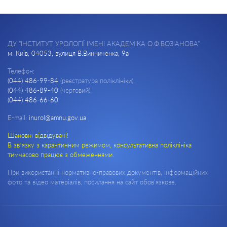
ДУ "ІНСТИТУТ УРОЛОГІЇ ІМЕНІ АКАДЕМІКА О.Ф.ВОЗІАНОВА"
м. Київ, 04053, вулиця В.Винниченка, 9а
Телефон:
(044) 486-99-84
(реєстратура поліклініки),
(044) 486-89-40
(черговий),
(044) 486-66-60
E-mail:
inurol@amnu.gov.ua
Шановні відвідувачі!
В зв’язку з карантинним режимом, консультативна поліклініка
тимчасово працює з обмеженнями.
При використанні нормативно-правових документів, інформаційних
фото та відео матеріалів, посилання на сайт обов'язкове.