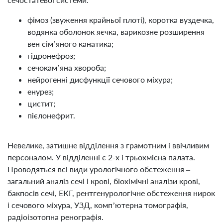
фімоз (звуження крайньої плоті), коротка вуздечка,
водянка оболонок яєчка, варикозне розширення
вен сім’яного канатика;
гідронефроз;
сечокам’яна хвороба;
нейрогенні дисфункції сечового міхура;
енурез;
цистит;
пієлонефрит.
Невелике, затишне відділення з грамотним і ввічливим
персоналом. У відділенні є 2-х і трьохмісна палата.
Проводяться всі види урологічного обстеження –
загальний аналіз сечі і крові, біохімічні аналізи крові,
бакпосів сечі, ЕКГ, рентгенурологічне обстеження нирок
і сечового міхура, УЗД, комп’ютерна томографія,
радіоізотопна ренографія.