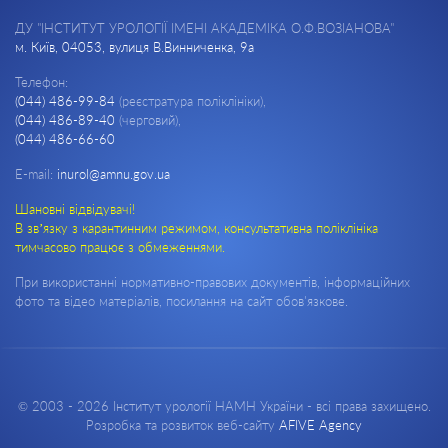
ДУ "ІНСТИТУТ УРОЛОГІЇ ІМЕНІ АКАДЕМІКА О.Ф.ВОЗІАНОВА"
м. Київ, 04053, вулиця В.Винниченка, 9а
Телефон:
(044) 486-99-84
(реєстратура поліклініки),
(044) 486-89-40
(черговий),
(044) 486-66-60
E-mail:
inurol@amnu.gov.ua
Шановні відвідувачі!
В зв’язку з карантинним режимом, консультативна поліклініка
тимчасово працює з обмеженнями.
При використанні нормативно-правових документів, інформаційних
фото та відео матеріалів, посилання на сайт обов'язкове.
© 2003 - 2026 Інститут урології НАМН України - всі права захищено.
Розробка та розвиток веб-сайту
AFIVE Agency