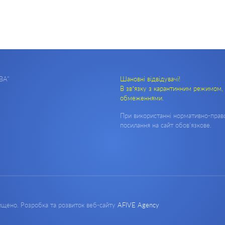
ВА"
Шановні відвідувачі!
В зв’язку з карантинним режимом, 
обмеженнями.
При використанні нормативно-право
посилання на сайт обов'язкове.
хищено. Розробка та розвиток веб-сайту
AFIVE Agency