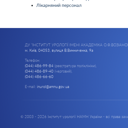
Лікарняний персонал
ДУ "ІНСТИТУТ УРОЛОГІЇ ІМЕНІ АКАДЕМІКА О.Ф.ВОЗІАНО
м. Київ, 04053, вулиця В.Винниченка, 9а
Телефон:
(044) 486-99-84
(реєстратура поліклініки),
(044) 486-89-40
(черговий),
(044) 486-66-60
E-mail:
inurol@amnu.gov.ua
© 2003 - 2026 Інститут урології НАМН України - всі права за