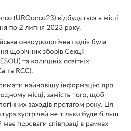
nco (UROonco23) відбудеться в місті
вня по 2 липня 2023 року.
ська онкоурологічна подія була
я щорічних зборів Секції
(ESOU)
та колишніх освітніх
a та RCC).
римати найновішу інформацію про
 одному місці, замість того, щоб
логічних заходів протягом року.
Ця
тура зустрічей не тільки буде більш
 має переваги співпраці в рамках