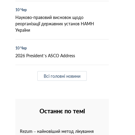
10 Чер
Науково-правовий висновок щодо
реорганізації державних установ НАМН
України
10 Чер
2026 President’s ASCO Address
Всі головні новини
Останнє по темі
Rezum – найновіший метод лікування