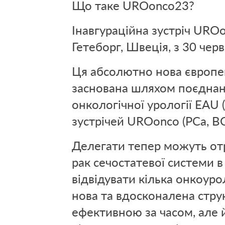
Що таке UROonco23?
Інавгураційна зустріч UROo
Гетеборг, Швеція, з 30 чер
Ця абсолютно нова європей
заснована шляхом поєднанн
онкологічної урології EAU 
зустрічей UROonco (PCa, BC
Делегати тепер можуть от
рак сечостатевої системи в
відвідувати кілька онкоуро
нова та вдосконалена струк
ефективною за часом, але й