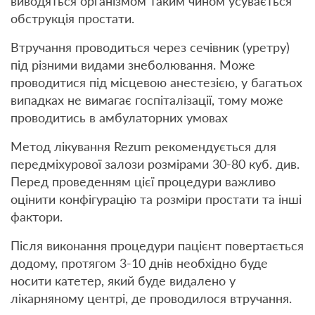
виводяться організмом таким чином усувається
обструкція простати.
Втручання проводиться через сечівник (уретру)
під різними видами знеболювання. Може
проводитися під місцевою анестезією, у багатьох
випадках не вимагає госпіталізації, тому може
проводитись в амбулаторних умовах
Метод лікування Rezum рекомендується для
передміхурової залози розмірами 30-80 куб. див.
Перед проведенням цієї процедури важливо
оцінити конфігурацію та розміри простати та інші
фактори.
Після виконання процедури пацієнт повертається
додому, протягом 3-10 днів необхідно буде
носити катетер, який буде видалено у
лікарняному центрі, де проводилося втручання.