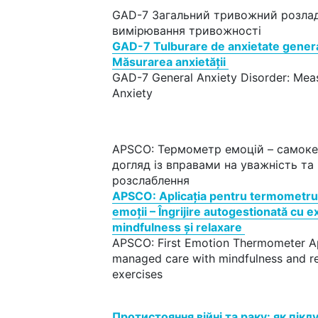
GAD-7 Загальний тривожний розлад
вимірювання тривожності
GAD-7 Tulburare de anxietate genera
Măsurarea anxietății
GAD-7 General Anxiety Disorder: Mea
Anxiety
APSCO: Термометр емоцій – самок
догляд із вправами на уважність та
розслаблення
APSCO: Aplicația pentru termometru
emoții – Îngrijire autogestionată cu ex
mindfulness și relaxare
APSCO: First Emotion Thermometer Ap
managed care with mindfulness and re
exercises
Протистояння війні та раку: як пікл