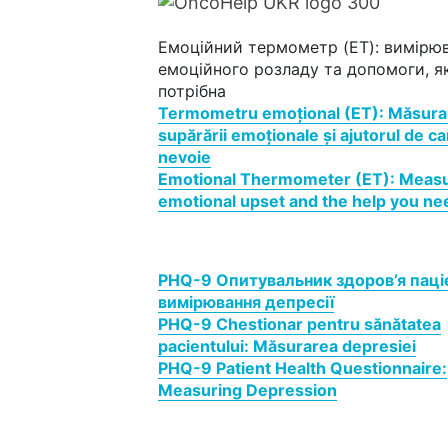
Емоційний термометр (ET): вимірю
емоційного розладу та допомоги, я
потрібна
Termometru emoțional (ET): Măsura
supărării emoționale și ajutorul de ca
nevoie
Emotional Thermometer (ET): Measu
emotional upset and the help you ne
PHQ-9 Опитувальник здоров’я паці
вимірювання депресії
PHQ-9 Chestionar pentru sănătatea
pacientului: Măsurarea depresiei
PHQ-9 Patient Health Questionnaire:
Measuring Depression