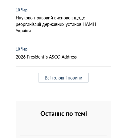
10 Чер
Науково-правовий висновок щодо
реорганізації державних установ НАМН
України
10 Чер
2026 President’s ASCO Address
Всі головні новини
Останнє по темі