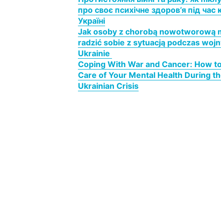
про своє психічне здоров’я під час 
Україні
Jak osoby z chorobą nowotworową
radzić sobie z sytuacją podczas woj
Ukrainie
Coping With War and Cancer: How t
Care of Your Mental Health During t
Ukrainian Crisis