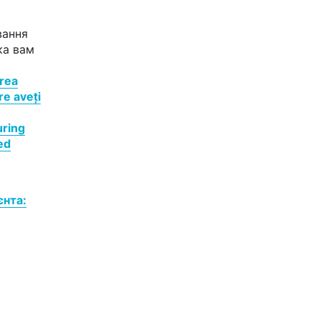
вання
ка вам
rea
re aveți
ring
ed
єнта: