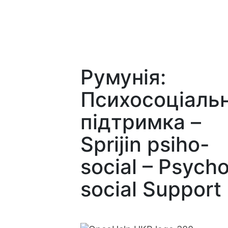
Румунія:
Психосоціаль
підтримка –
Sprijin psiho-
social – Psych
social Support