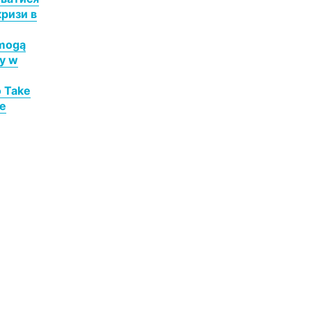
кризи в
 mogą
ny w
o Take
he