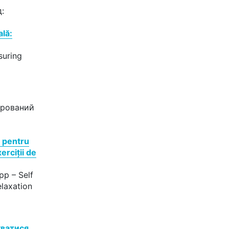
:
lă:
suring
ерований
 pentru
erciții de
p – Self
laxation
уватися