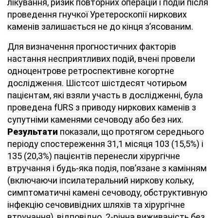
лікування, ризик повторних операцій і подій після
проведення гнучкої Уретероскопії ниркових
каменів залишається не до кінця з’ясованим.
Для визначення прогностичних факторів
настання несприятливих подій, вчені провели
одноцентрове ретроспективне когортне
дослідження. Шістсот шістдесят чотирьом
пацієнтам, які взяли участь в дослідженні, була
проведена fURS з приводу ниркових каменів з
супутніми каменями сечоводу або без них.
Результати
показали, що протягом середнього
періоду спостереження 31,1 місяця 103 (15,5%) і
135 (20,3%) пацієнтів перенесли хірургічне
втручання і будь-яка подія, пов’язане з камінням
(включаючи іпсилатеральний ниркову кольку,
симптоматичні камені сечоводу, обструктивную
інфекцію сечовивідних шляхів та хірургічне
втручання), відповідно. 2-річна виживаність без