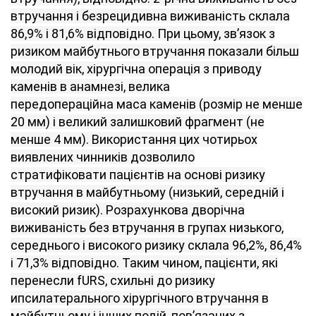
втручання і безрецидивна виживаність склала
86,9% і 81,6% відповідно. При цьому, зв’язок з
ризиком майбутнього втручання показали більш
молодий вік, хірургічна операція з приводу
каменів в анамнезі, велика
передопераційна маса каменів (розмір не менше
20 мм) і великий залишковий фрагмент (не
менше 4 мм). Використання цих чотирьох
виявлених чинників дозволило
стратифіковати пацієнтів на основі ризику
втручання в майбутньому (низький, середній і
високий ризик). Розрахункова дворічна
виживаність без втручання в групах низького,
середнього і високого ризику склала 96,2%, 86,4%
і 71,3% відповідно. Таким чином, пацієнти, які
перенесли fURS, схильні до ризику
ипсилатерального хірургічного втручання в
майбутньому і інших подій, пов’язаних з