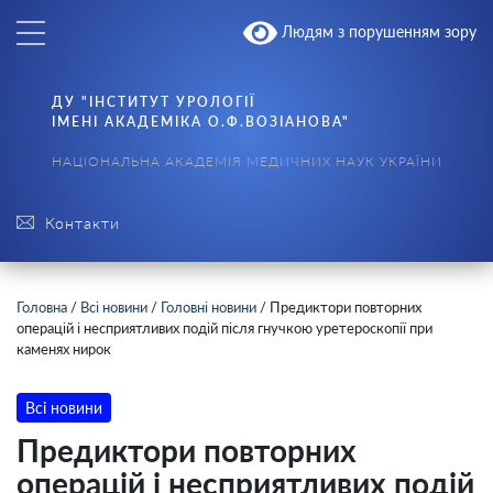
Людям з порушенням зору
ДУ "ІНСТИТУТ УРОЛОГІЇ
ІМЕНІ АКАДЕМІКА О.Ф.ВОЗІАНОВА"
НАЦІОНАЛЬНА АКАДЕМІЯ МЕДИЧНИХ НАУК УКРАЇНИ
Контакти
Головна
/
Всі новини
/
Головні новини
/
Предиктори повторних
операцій і несприятливих подій після гнучкою уретероскопії при
каменях нирок
Всі новини
Предиктори повторних
операцій і несприятливих подій