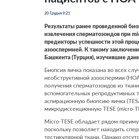
20 Грудня 9:21
Результаты ранее проведенной био
извлечения сперматозоидов при mic
предикторы успешности этой проц
азооспермией. К такому заключен
Башкента (Турция), изучившие дан
Биопсия яичка показана во всех слу
необструктивной азооспермии (НОА
получения сперматозоидов из ткан
вспомогательных репродуктивных 
аспирационную биопсию яичка (TESA
микродиссекционную TESE (micro-TE
Micro-TESE обладает рядом преиму
поскольку позволяет находить спе
тестикулярной ткани. Однако отсут