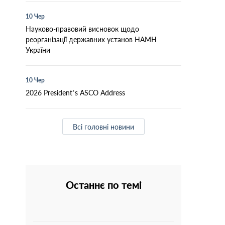
10 Чер
Науково-правовий висновок щодо
реорганізації державних установ НАМН
України
10 Чер
2026 President’s ASCO Address
Всі головні новини
Останнє по темі