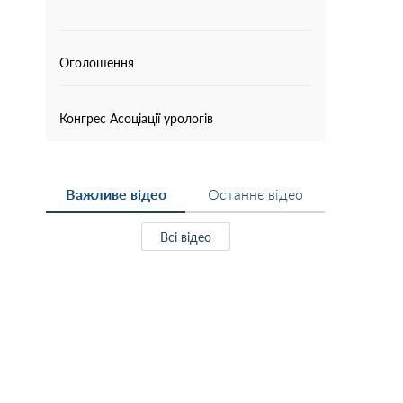
Оголошення
Конгрес Асоціації урологів
Важливе відео
Останнє відео
Всі відео