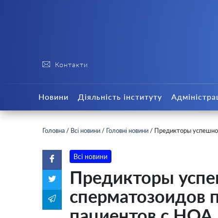
Контакти
Новини
Діяльність інституту
Адміністра
Головна
/
Всі новини
/
Головні новини
/
Предикторы успешног
Всі новини
Предикторы успе
сперматозоидов п
пациентов с НОА