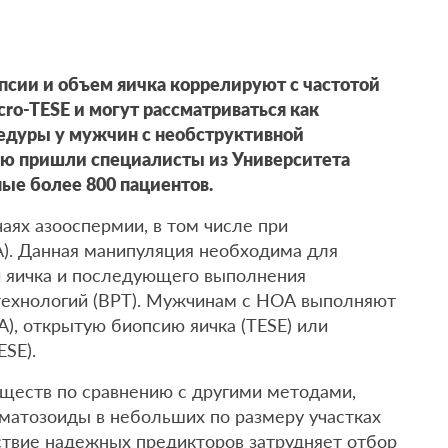
псии и объем яичка коррелируют с частотой
ro-TESE и могут рассматриваться как
едуры у мужчин с необструктивной
ию пришли специалисты из Университета
ные более 800 пациентов.
чаях азооспермии, в том числе при
). Данная манипуляция необходима для
и яичка и последующего выполнения
технологий (ВРТ). Мужчинам с НОА выполняют
), открытую биопсию яичка (TESE) или
SE).
ществ по сравнению с другими методами,
рматозоиды в небольших по размеру участках
ствие надежных предикторов затрудняет отбор