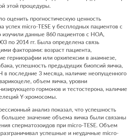
ой этой процедуры.
ло оценить прогностическую ценность
на успех micro-TESE у бесплодных пациентов с
о изучили данные 860 пациентов с НОА,
03 по 2014 гг. Была определена связь
ими факторами: возраст пациента,
ие герниорафии или орхипексии в анамнезе,
табака, успешность предыдущих биопсий яичка,
Ч в последние 3 месяца, наличие неопущенного
 варикоцеле, объем яичка, уровни
изирующего гормонов и тестостерона, наличие
елеций Y-хромосомы.
ессионный анализ показал, что успешность
и большее значение объема яичка были связаны
ения сперматозоидов при micro-TESE. Объем
 разграничивал успешные и неудачные micro-