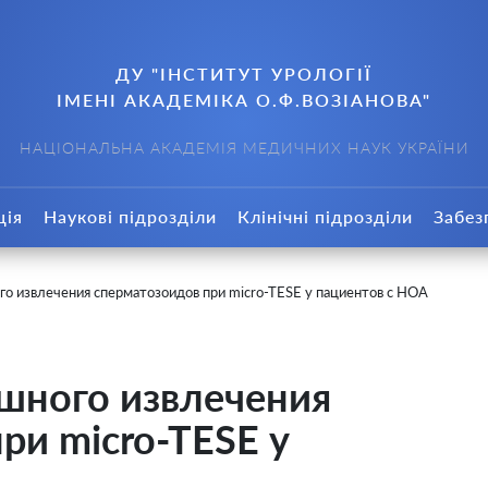
ДУ "ІНСТИТУТ УРОЛОГІЇ
ІМЕНІ АКАДЕМІКА О.Ф.ВОЗІАНОВА"
НАЦІОНАЛЬНА АКАДЕМІЯ МЕДИЧНИХ НАУК УКРАЇНИ
ція
Наукові підрозділи
Клінічні підрозділи
Забез
о извлечения сперматозоидов при micro-TESE у пациентов с НОА
шного извлечения
ри micro-TESE у