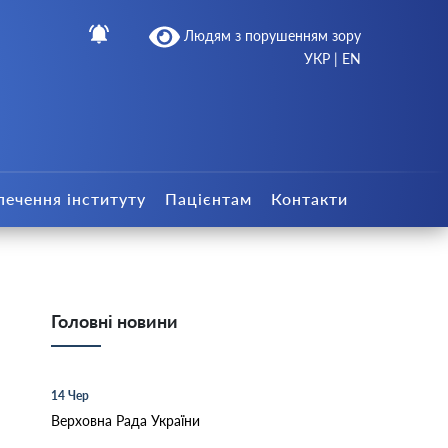
Людям з порушенням зору
УКР
|
EN
печення інституту
Пацієнтам
Контакти
Головні новини
14 Чер
Верховна Рада України