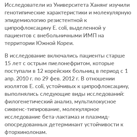
Исследователи из Университета Ханянг изучили
генотипические характеристики и молекулярную
эпидемиологию резистентной к
ципрофлоксацину E. coli, выделенной у
пациентов с внебольничными ИМП на
территории Южной Кореи.
В исследование включались пациенты старше
15 лет с острым пиелонефритом, которые
поступали в 12 корейских больниц в период с 1
апр. 2010 г. по 29 фев. 2012 г. В отношении
изолятов E. coli, устойчивых к ципрофлоксацину,
выполнялись следующие виды исследований:
филогенетический анализ, мультилокусное
сиквенс-типирование, молекулярное
исследование бета-лактамаз и плазмид-
опосредованных детерминант устойчивости к
фторхинолонам.