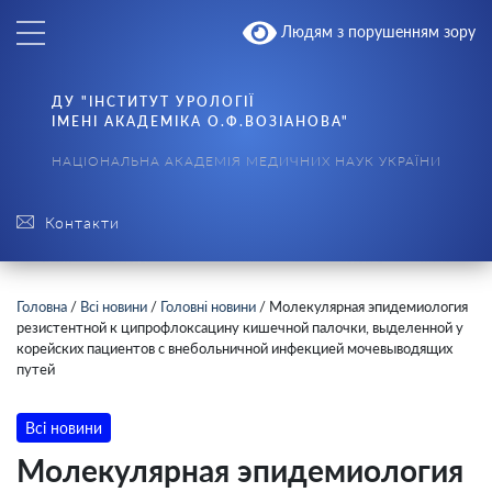
Людям з порушенням зору
ДУ "ІНСТИТУТ УРОЛОГІЇ
ІМЕНІ АКАДЕМІКА О.Ф.ВОЗІАНОВА"
НАЦІОНАЛЬНА АКАДЕМІЯ МЕДИЧНИХ НАУК УКРАЇНИ
Контакти
Головна
/
Всі новини
/
Головні новини
/
Молекулярная эпидемиология
резистентной к ципрофлоксацину кишечной палочки, выделенной у
корейских пациентов с внебольничной инфекцией мочевыводящих
путей
Всі новини
Молекулярная эпидемиология