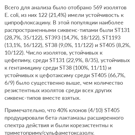
Всего для анализа было отобрано 569 изолятов
E. coli, из них 122 (21,4%) имели устойчивость к
ципрофлоксацину. В этой популяции наиболее
распространенными сиквенс-типами были ST131
(28,7%, 35/122), ST393 (14,7%, 18/122), ST1193
(13,1%, 16/122), ST38 (9,0%, 11/122) и ST405 (8,2%,
10/122). Число изолятов, устойчивых к
цефепиму, среди ST131 (22,9%, 8/35), устойчивых
к гентамицину среди ST38 (100%, 11/11) и
устойчивых к цефотаксиму среди ST405 (66,7%,
6/9) было существенно выше, чем количество
резистентных изолятов среди всех других
сиквенс-типов вместе взятых.
Примечательно, что 40% клонов (4/10) ST405
продуцировали бета-лактамазы расширенного
спектра действия и были корезистентны к
триметоприму/сульфаметоксазолу.