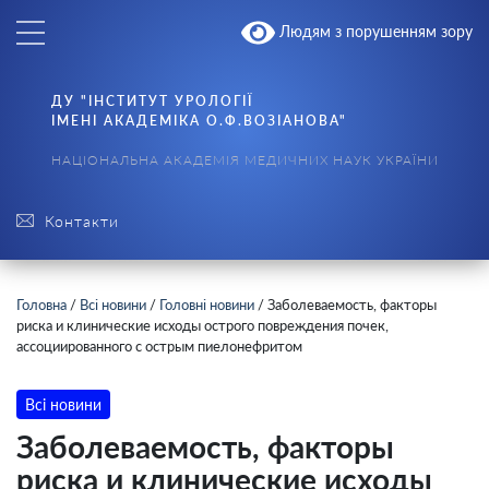
Людям з порушенням зору
ДУ "ІНСТИТУТ УРОЛОГІЇ
ІМЕНІ АКАДЕМІКА О.Ф.ВОЗІАНОВА"
НАЦІОНАЛЬНА АКАДЕМІЯ МЕДИЧНИХ НАУК УКРАЇНИ
Контакти
Головна
/
Всі новини
/
Головні новини
/
Заболеваемость, факторы
риска и клинические исходы острого повреждения почек,
ассоциированного с острым пиелонефритом
Всі новини
Заболеваемость, факторы
риска и клинические исходы