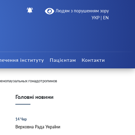
Людям з порушенням зору
УКР
|
EN
печення інституту
Пацієнтам
Контакти
менопаузальных гонадотропинов
Головні новини
14 Чер
Верховна Рада України