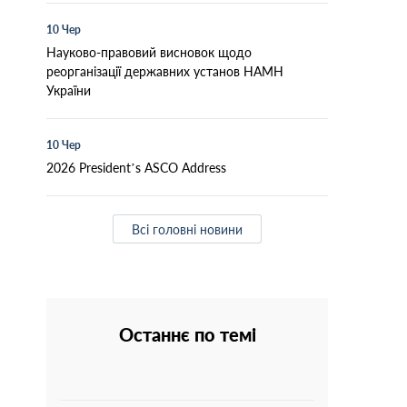
10 Чер
Науково-правовий висновок щодо
реорганізації державних установ НАМН
України
10 Чер
2026 President’s ASCO Address
Всі головні новини
Останнє по темі