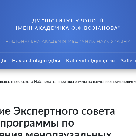
ДУ "ІНСТИТУТ УРОЛОГІЇ
ІМЕНІ АКАДЕМІКА О.Ф.ВОЗІАНОВА"
НАЦІОНАЛЬНА АКАДЕМІЯ МЕДИЧНИХ НАУК УКРАЇНИ
ція
Наукові підрозділи
Клінічні підрозділи
Забез
Экспертного совета Наблюдательной программы по изучению применения 
ие Экспертного совета
 программы по
ения менопаузальных