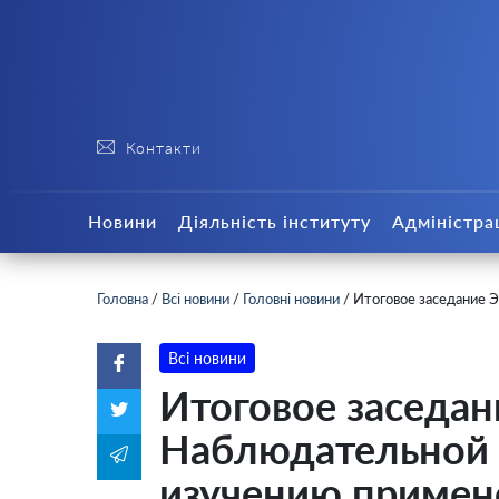
Контакти
Новини
Діяльність інституту
Адміністра
Головна
/
Всі новини
/
Головні новини
/
Итоговое заседание 
Всі новини
Итоговое заседан
Наблюдательной
изучению примен