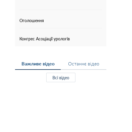
Оголошення
Конгрес Асоціації урологів
Важливе відео
Останнє відео
Всі відео