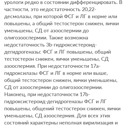
урологи редко в состоянии дифференцировать. В
частности, это недостаточность 20,22-
десмолазы, при которой ФСГ и ЛГ в норме или
повышены, а общий тестостерон снижен, яички
уменьшены, СД от азооспермии до
олигозооспермии. Также возможна
недостаточность 3b-гидроксистероид-
дегидрогеназы: ФСГ и ЛГ повышены, общий
тестостерон снижен, яички уменьшены, СД
азооспермия. При недостаточности 17а-
гидроксилазы ФСГ и ЛГ в норме или выше,
общий тестостерон снижен, яички уменьшены,
СД от азооспермии до олигозооспермии.
Наконец, при недостаточности 17b-
гидроксистероид-дегидрогеназы ФСГ и ЛГ
повышены, общений тестостерон снижен, яички
уменьшены, СД азооспермия. Для всех этих
состояний характерны неполная вирилизация и