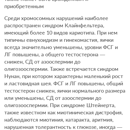
приобретенным
Среди хромосомных нарушений наиболее
распространен синдром Клайнфельтера,
имеющий более 10 видов кариотипа. При нем
типичны евнухоидизм и гинекомастия, яички
всегда значительно уменьшены, уровни ФСГ и
ЛГ повышены, а общего тестостерона —
снижен, СД от азооспермии до
олигозооспермии. Также встречается синдром
Нунан, при котором характерны маленький рост
и ластовидная шея. ФСГ и ЛГ повышены, общий
тестостерон снижен, яички нормального размера
или уменьшены, СД от азооспермии до
олигозооспермии. При синдроме Штейнерта,
также известном как миотиническая дистрофия,
наблюдаются миотиния, катаракта, аритмия,
нарушенная толерантность к глюкозе, иногда —