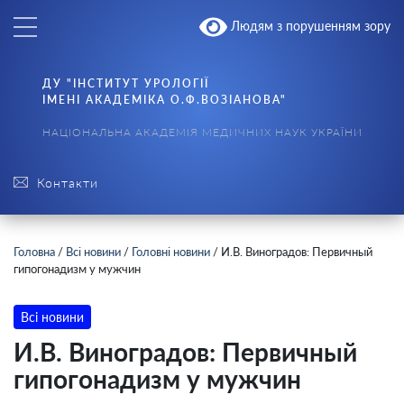
Людям з порушенням зору
ДУ "ІНСТИТУТ УРОЛОГІЇ
ІМЕНІ АКАДЕМІКА О.Ф.ВОЗІАНОВА"
НАЦІОНАЛЬНА АКАДЕМІЯ МЕДИЧНИХ НАУК УКРАЇНИ
Контакти
Головна
/
Всі новини
/
Головні новини
/
И.В. Виноградов: Первичный
гипогонадизм у мужчин
Всі новини
И.В. Виноградов: Первичный
гипогонадизм у мужчин