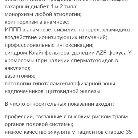
сахарный диабет 1 и 2 типа;
монорхизм любой этиологии;
крипторхизм в анамнезе;
ИППП в анамнезе: сифилис, гонорея, хламидиоз;
воздействие ионизирующих излучений;
профессиональные интоксикации;
синдром Клайнфельтера, делеции AZF-фокуса Y-
хромосомы (при наличии сперматозоидов в
эякуляте);
вазэктомия;
патологии гипоталамо-гипофизарной зоны,
надпочечников, щитовидной железы.
В число относительных показаний входят:
профессии, связанные с высоким риском травм
органов половой системы;
низкое качество эякулята у пациентов старше 35