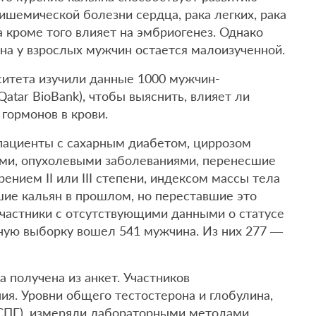
ишемической болезни сердца, рака легких, рака
а кроме того влияет на эмбриогенез. Однако
она у взрослых мужчин остается малоизученной.
ситета изучили данные 1000 мужчин-
atar BioBank), чтобы выяснить, влияет ли
 гормонов в крови.
пациенты с сахарным диабетом, циррозом
ами, опухолевыми заболеваниями, перенесшие
рением II или III степени, индексом массы тела
вшие кальян в прошлом, но переставшие это
участники с отсутствующими данными о статусе
ьную выборку вошел 541 мужчина. Из них 277 —
 получена из анкет. Участников
ия. Уровни общего тестостерона и глобулина,
СПГ), измеряли лабораторными методами.