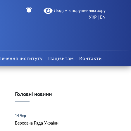
Людям з порушенням зору
УКР
|
EN
печення інституту
Пацієнтам
Контакти
Головні новини
14 Чер
Верховна Рада України