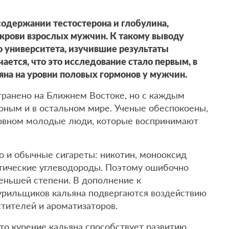
содержании тестостерона и глобулина,
крови взрослых мужчин. К такому выводу
 университета, изучившие результаты
ается, что это исследование стало первым, в
яна на уровни половых гормонов у мужчин.
транено на Ближнем Востоке, но с каждым
ярным и в остальном мире. Ученые обеспокоены,
новном молодые люди, которые воспринимают
о и обычные сигареты: никотин, монооксид
тические углеводороды. Поэтому ошибочно
меньшей степени. В дополнение к
урильщиков кальяна подвергаются воздействию
стителей и ароматизаторов.
то курение кальяна способствует развитию