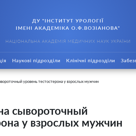
ДУ "ІНСТИТУТ УРОЛОГІЇ
ІМЕНІ АКАДЕМІКА О.Ф.ВОЗІАНОВА"
НАЦІОНАЛЬНА АКАДЕМІЯ МЕДИЧНИХ НАУК УКРАЇНИ
ція
Наукові підрозділи
Клінічні підрозділи
Забез
ывороточный уровень тестостерона у взрослых мужчин
 на сывороточный
рона у взрослых мужчин