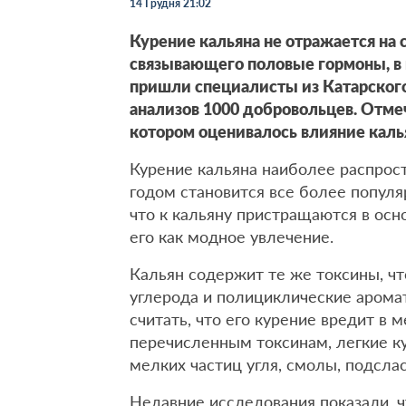
14 Грудня 21:02
Курение кальяна не отражается на 
связывающего половые гормоны, в 
пришли специалисты из Катарского
анализов 1000 добровольцев. Отмеч
котором оценивалось влияние каль
Курение кальяна наиболее распрос
годом становится все более попул
что к кальяну пристращаются в ос
его как модное увлечение.
Кальян содержит те же токсины, чт
углерода и полициклические арома
считать, что его курение вредит в 
перечисленным токсинам, легкие к
мелких частиц угля, смолы, подсла
Недавние исследования показали, ч