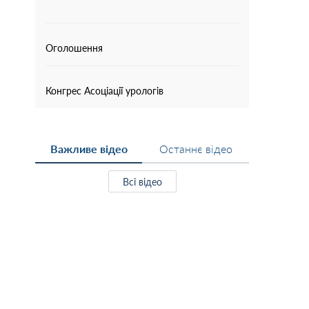
Оголошення
Конгрес Асоціації урологів
Важливе відео
Останнє відео
Всі відео