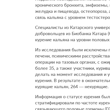
хронического бронхита, эмфиземы, 
желудка и пищевода, остеопороза, 
связь кальяна с уровнем тестостер
Специалисты из Катарского универ
добровольцев из Биобанка Катара (Q
курение кальяна на уровни половых
Из исследования были исключены 
печени, психическими расстройств
операции на тазовых органах, с ожи
более 35, а также участники, кури
делать на момент исследования и 
курения. В результате в окончател
курящие кальян, 264 — некурящие.
Информация о статусе курения была
стратифицировали по частоте курен
связывающего половые гормоны (Г