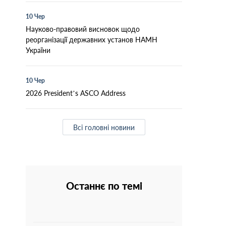
10 Чер
Науково-правовий висновок щодо
реорганізації державних установ НАМН
України
10 Чер
2026 President’s ASCO Address
Всі головні новини
Останнє по темі