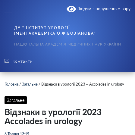
Людям з порушенням зору
ДУ "ІНСТИТУТ УРОЛОГІЇ
ІМЕНІ АКАДЕМІКА О.Ф.ВОЗІАНОВА"
НАЦІОНАЛЬНА АКАДЕМІЯ МЕДИЧНИХ НАУК УКРАЇНИ
Контакти
Головна
/
Загальне
/
Відзнаки в урології 2023 – Accolades in urology
Загальне
Відзнаки в урології 2023 –
Accolades in urology
6 Травня 12:15