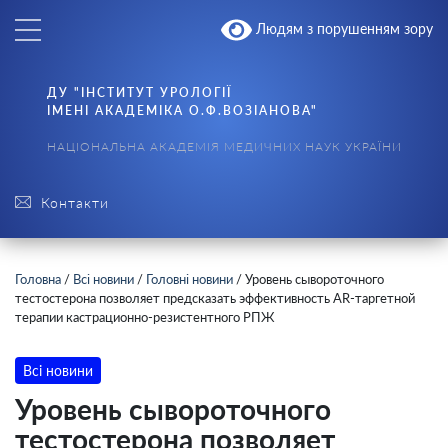
Людям з порушенням зору
ДУ "ІНСТИТУТ УРОЛОГІЇ
ІМЕНІ АКАДЕМІКА О.Ф.ВОЗІАНОВА"
НАЦІОНАЛЬНА АКАДЕМІЯ МЕДИЧНИХ НАУК УКРАЇНИ
Контакти
Головна
/
Всі новини
/
Головні новини
/
Уровень сывороточного
тестостерона позволяет предсказать эффективность AR-таргетной
терапии кастрационно-резистентного РПЖ
Всі новини
Уровень сывороточного
тестостерона позволяет