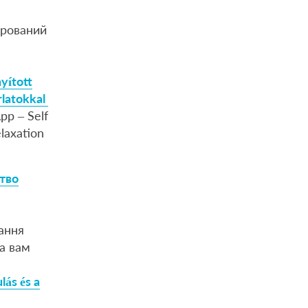
ерований
yított
rlatokkal
pp – Self
laxation
тво
ання
а вам
lás és a