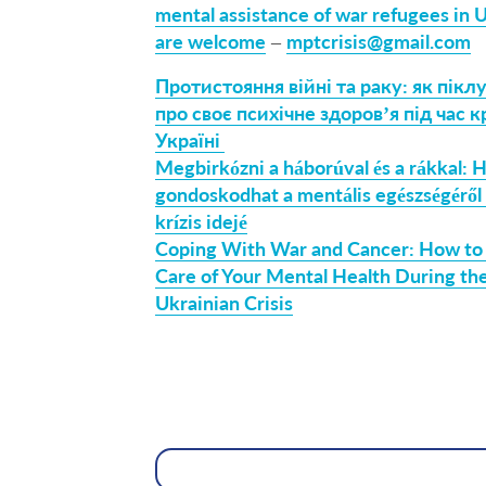
mental assistance of war refugees in 
are welcome
–
mptcrisis@gmail.com
Протистояння війні та раку: як пікл
про своє психічне здоров’я під час к
Україні
Megbirkózni a háborúval és a rákkal:
gondoskodhat a mentális egészségéről
krízis idejé
Coping With War and Cancer: How to
Care of Your Mental Health During th
Ukrainian Crisis