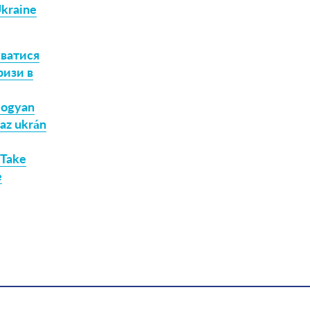
Ukraine
уватися
ризи в
 Hogyan
 az ukrán
 Take
e