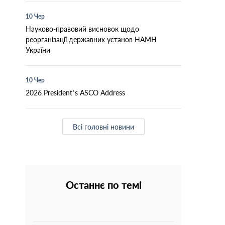
10 Чер
Науково-правовий висновок щодо
реорганізації державних установ НАМН
України
10 Чер
2026 President’s ASCO Address
Всі головні новини
Останнє по темі