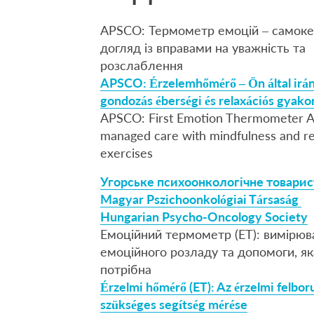
APSCO: Термометр емоцій – самок
догляд із вправами на уважність та
розслаблення
APSCO: Érzelemhőmérő – Ön által irán
gondozás éberségi és relaxációs gyako
APSCO: First Emotion Thermometer A
managed care with mindfulness and re
exercises
Угорське психоонкологічне товарис
Magyar Pszichoonkológiai Társaság
Hungarian Psycho-Oncology Society
Емоційний термометр (ET): вимірюв
емоційного розладу та допомоги, як
потрібна
Érzelmi hőmérő (ET): Az érzelmi felboru
szükséges segítség mérése