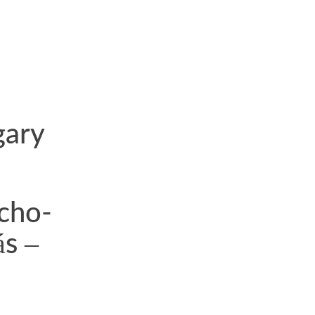
gary
cho-
ás –