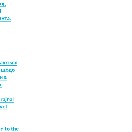
ing
d
єнта:
A
таються
ї щодо
и в
r
krajnai
vel
ed to the