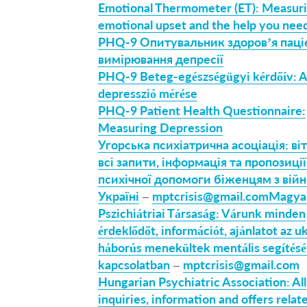
Emotional Thermometer (ET): Measur
emotional upset and the help you nee
PHQ-9 Опитувальник здоров’я паці
вимірювання депресії
PHQ-9 Beteg-egészségügyi kérdőív: 
depresszió mérése
PHQ-9 Patient Health Questionnaire:
Measuring Depression
Угорська психіатрична асоціація: ві
всі запити, інформація та пропозиці
психічної допомоги біженцям з війн
Україні
–
mptcrisis@gmail.com
Magya
Pszichiátriai Társaság: Várunk minden
érdeklődőt, információt, ajánlatot az u
háborús menekültek mentális segítésé
kapcsolatban
–
mptcrisis@gmail.com
Hungarian Psychiatric Association: All
inquiries, information and offers relat