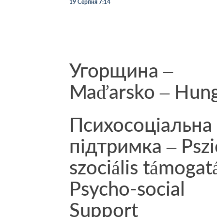
19 Серпня 7:14
Угорщина –
Maďarsko – Hun
Психосоціальна
підтримка – Pszi
szociális támogat
Psycho-social
Support