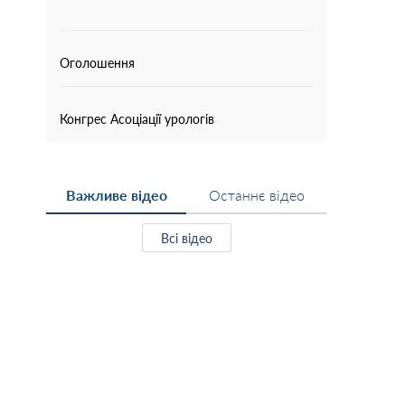
Оголошення
Конгрес Асоціації урологів
Важливе відео
Останнє відео
Всі відео