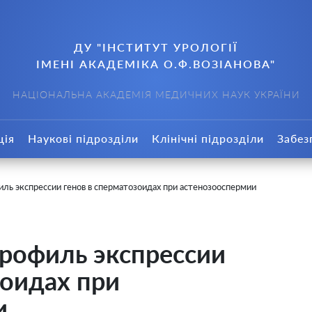
ДУ "ІНСТИТУТ УРОЛОГІЇ
ІМЕНІ АКАДЕМІКА О.Ф.ВОЗІАНОВА"
НАЦІОНАЛЬНА АКАДЕМІЯ МЕДИЧНИХ НАУК УКРАЇНИ
ція
Наукові підрозділи
Клінічні підрозділи
Забез
ль экспрессии генов в сперматозоидах при астенозооспермии
рофиль экспрессии
зоидах при
и