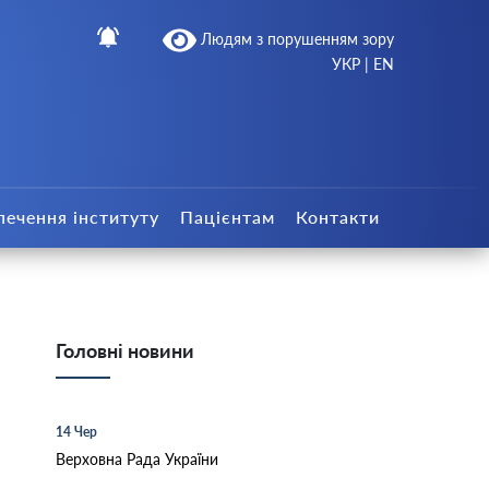
Людям з порушенням зору
УКР
|
EN
печення інституту
Пацієнтам
Контакти
Головні новини
14 Чер
Верховна Рада України