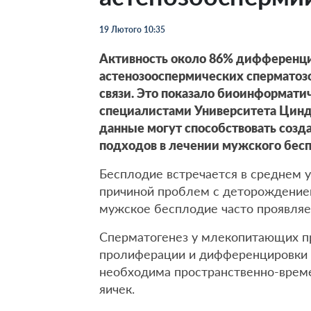
19 Лютого 10:35
Активность около 86% дифференци
астенозооспермических сперматозо
связи. Это показало биоинформати
специалистами Университета Цинда
данные могут способствовать созд
подходов в лечении мужского бес
Бесплодие встречается в среднем у
причиной проблем с деторождением
мужское бесплодие часто проявляе
Сперматогенез у млекопитающих п
пролиферации и дифференцировки к
необходима пространственно-време
яичек.