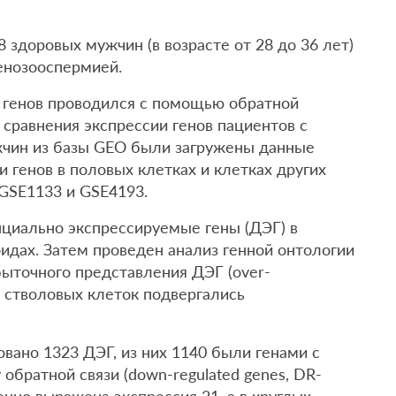
здоровых мужчин (в возрасте от 28 до 36 лет)
тенозооспермией.
 генов проводился с помощью обратной
сравнения экспрессии генов пациентов с
жчин из базы GEO были загружены данные
и генов в половых клетках и клетках других
GSE1133 и GSE4193.
иально экспрессируемые гены (ДЭГ) в
идах. Затем проведен анализ генной онтологии
збыточного представления ДЭГ (over-
ЭГ стволовых клеток подвергались
вано 1323 ДЭГ, из них 1140 были генами с
обратной связи (down-regulated genes, DR-