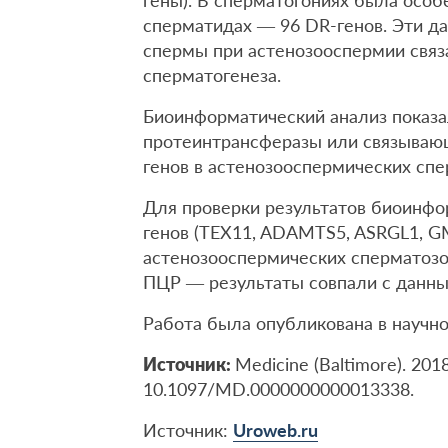
гены). В сперматогониях была особ
сперматидах — 96 DR-генов. Эти д
спермы при астенозооспермии связ
сперматогенеза.
Биоинформатический анализ показ
протеинтрансферазы или связывающи
генов в астенозооспермических спе
Для проверки результатов биоинфо
генов (TEX11, ADAMTS5, ASRGL1, G
астенозооспермических сперматоз
ПЦР — результаты совпали с данн
Работа была опубликована в научном
Источник:
Medicine (Baltimore). 201
10.1097/MD.0000000000013338.
Источник:
Uroweb.ru