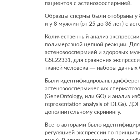
пациентов с астенозооспермией.
Образцы спермы были отобраны у 8 
и у 8 мужчин (от 25 до 36 лет) с ас
Количественный анализ экспрессии
полимеразной цепной реакции. Для 
астенозооспермией и здоровых му
GSE22331, для сравнения экспресси
тканей человека — наборы данных 
Были идентифицированы дифференц
астенозооспермических сперматозо
(GeneOntology, или GO) и анализ и
representation analysis of DEGs). Д
дополнительному скринингу.
Всего авторами было идентифициро
регуляцией экспрессии по принципу 