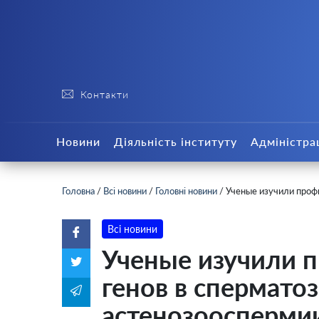
Контакти
Новини
Діяльність інституту
Адміністра
Головна
/
Всі новини
/
Головні новини
/
Ученые изучили профи
Всі новини
Ученые изучили п
генов в спермато
астенозоосперми