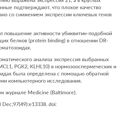
енно выражена экспрессия 21, а в круглых
анные подтверждают, что плохое качество
ано со снижением экспрессии ключевых генов
ал повышение активности убиквитин-подобной
х белков (protein binding) в отношении DR-
рматозоидах.
рматического анализа экспрессия выбранных
MCL1, PGK2, KLHL10) в нормозооспермеческих и
оидах была определена с помощью обратной
ыми компьютерного исследования.
 журнале Medicine (Baltimore).
8 Dec;97(49):e13338. doi: