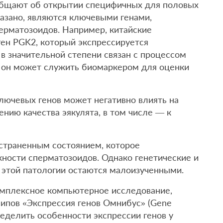
бщают об открытии специфичных для половых
казано, являются ключевыми генами,
ерматозоидов. Например, китайские
ен PGK2, который экспрессируется
 в значительной степени связан с процессом
о он может служить биомаркером для оценки
лючевых генов может негативно влиять на
ению качества эякулята, в том числе — к
страненным состоянием, которое
ности сперматозоидов. Однако генетические и
этой патологии остаются малоизученными.
омплексное компьютерное исследование,
чипов «Экспрессия генов Омнибус» (Gene
ределить особенности экспрессии генов у