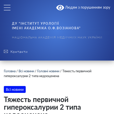
Людям з порушенням зору
ДУ "ІНСТИТУТ УРОЛОГІЇ
ІМЕНІ АКАДЕМІКА О.Ф.ВОЗІАНОВА"
НАЦІОНАЛЬНА АКАДЕМІЯ МЕДИЧНИХ НАУК УКРАЇНИ
Контакти
Головна
/
Всі новини
/
Головні новини
/
Тяжесть первичной
гипероксалурии 2 типа недооценена
Всі новини
Тяжесть первичной
гипероксалурии 2 типа