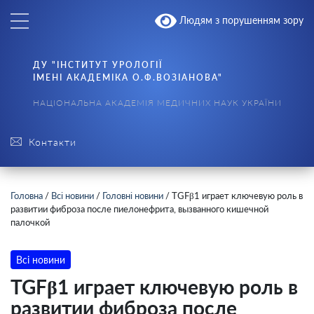
Людям з порушенням зору
ДУ "ІНСТИТУТ УРОЛОГІЇ
ІМЕНІ АКАДЕМІКА О.Ф.ВОЗІАНОВА"
НАЦІОНАЛЬНА АКАДЕМІЯ МЕДИЧНИХ НАУК УКРАЇНИ
Контакти
Головна
/
Всі новини
/
Головні новини
/
TGFβ1 играет ключевую роль в
развитии фиброза после пиелонефрита, вызванного кишечной
палочкой
Всі новини
TGFβ1 играет ключевую роль в
развитии фиброза после