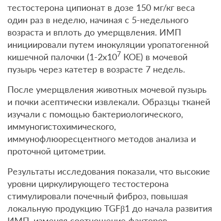
тестостерона ципионат в дозе 150 мг/кг веса
один раз в неделю, начиная с 5-недельного
возраста и вплоть до умерщвления. ИМП
инициировали путем инокуляции уропатогенной
7
кишечной палочки (1-2х10
КОЕ) в мочевой
пузырь через катетер в возрасте 7 недель.
После умерщвления животных мочевой пузырь
и почки асептически извлекали. Образцы тканей
изучали с помощью бактериологического,
иммуногистохимического,
иммунофлюоресцентного методов анализа и
проточной цитометрии.
Результаты исследования показали, что высокие
уровни циркулирующего тестостерона
стимулировали почечный фиброз, повышая
локальную продукцию TGFβ1 до начала развития
ИМП, изменяя соотношение факторов