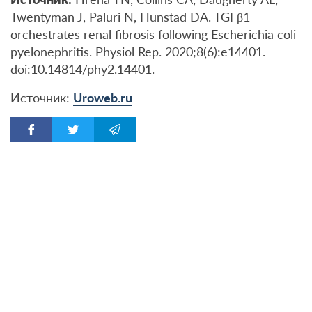
Twentyman J, Paluri N, Hunstad DA. TGFβ1
orchestrates renal fibrosis following Escherichia coli
pyelonephritis. Physiol Rep. 2020;8(6):e14401.
doi:10.14814/phy2.14401.
Источник:
Uroweb.ru