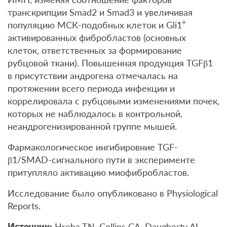
транскрипции Smad2 и Smad3 и увеличивая
+
популяцию МСК-подобных клеток и Gli1
активированных фибробластов (основных
клеток, ответственных за формирование
рубцовой ткани). Повышенная продукция TGFβ1
в присутствии андрогена отмечалась на
протяжении всего периода инфекции и
коррелировала с рубцовыми изменениями почек,
которых не наблюдалось в контрольной,
неандрогенизированной группе мышей.
Фармакологическое ингибировние TGF-
β1/SMAD-сигнального пути в эксперименте
притупляло активацию миофибробластов.
Исследование было опубликовано в Physiological
Reports.
Источник:
Hreha TN, Collins CA, Daugherty AL,