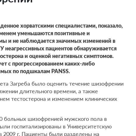
денное хорватскими специалистами, показало,
еменем уменьшаются позитивные и
ы и не наблюдается значимых изменений в
 У неагрессивных пациентов обнаруживается
тостерона и оценкой негативных симптомов.
ует с прогрессированием каких-либо
емых по подшкалам PANSS.
тета Загреба было оценить течение шизофрении
яжении длительного времени, а также
внем тестостерона и изменением клинических
20 больных шизофренией мужского пола в
 были госпитализированы в Университетскую
в 2009 г. Пациенты были разделены на