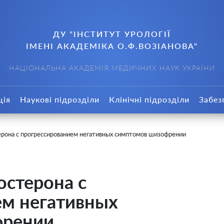
ДУ "ІНСТИТУТ УРОЛОГІЇ
ІМЕНІ АКАДЕМІКА О.Ф.ВОЗІАНОВА"
НАЦІОНАЛЬНА АКАДЕМІЯ МЕДИЧНИХ НАУК УКРАЇНИ
ція
Наукові підрозділи
Клінічні підрозділи
Забез
ерона с прогрессированием негативных симптомов шизофрении
остерона с
ем негативных
френии