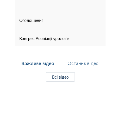
Оголошення
Конгрес Асоціації урологів
Важливе відео
Останнє відео
Всі відео