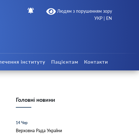
Людям з порушенням зору
УКР
|
EN
печення інституту
Пацієнтам
Контакти
Головні новини
14 Чер
Верховна Рада України