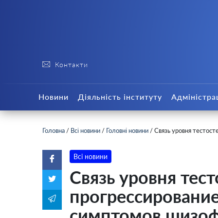
Контакти
Новини
Діяльність інституту
Адміністра
Головна
/
Всі новини
/
Головні новини
/
Связь уровня тестост
Всі новини
Связь уровня тест
прогрессировани
симптомов шизо