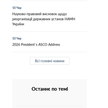
10 Чер
Науково-правовий висновок щодо
реорганізації державних установ НАМН
України
10 Чер
2026 President’s ASCO Address
Всі головні новини
Останнє по темі