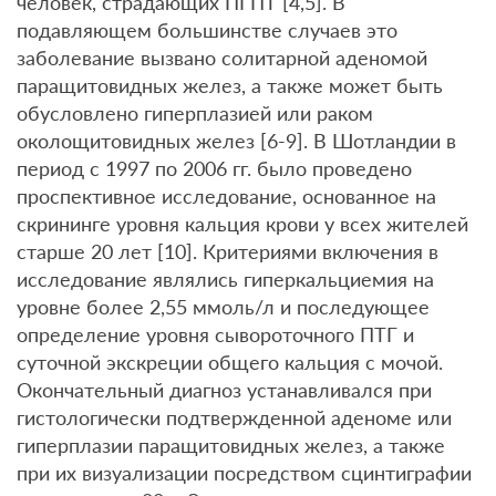
человек, страдающих ПГПТ [4,5]. В
подавляющем большинстве случаев это
заболевание вызвано солитарной аденомой
паращитовидных желез, а также может быть
обусловлено гиперплазией или раком
околощитовидных желез [6-9]. В Шотландии в
период с 1997 по 2006 гг. было проведено
проспективное исследование, основанное на
скрининге уровня кальция крови у всех жителей
старше 20 лет [10]. Критериями включения в
исследование являлись гиперкальциемия на
уровне более 2,55 ммоль/л и последующее
определение уровня сывороточного ПТГ и
суточной экскреции общего кальция с мочой.
Окончательный диагноз устанавливался при
гистологически подтвержденной аденоме или
гиперплазии паращитовидных желез, а также
при их визуализации посредством сцинтиграфии