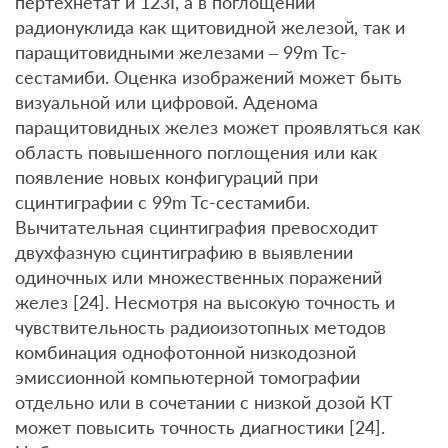
пертехнетат и 123I, а в поглощении
радионуклида как щитовидной железой, так и
паращитовидными железами – 99m Tc-
сестамиби. Оценка изображений может быть
визуальной или цифровой. Аденома
паращитовидных желез может проявляться как
область повышенного поглощения или как
появление новых конфигураций при
сцинтиграфии с 99m Tc-сестамиби.
Вычитательная сцинтиграфия превосходит
двухфазную сцинтиграфию в выявлении
одиночных или множественных поражений
желез [24]. Несмотря на высокую точность и
чувствительность радиоизотопных методов
комбинация однофотонной низкодозной
эмиссионной компьютерной томографии
отдельно или в сочетании с низкой дозой КТ
может повысить точность диагностики [24].