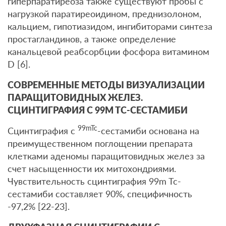
гиперпаратиреоза также существуют пробы с
нагрузкой паратиреоидином, преднизолоном,
кальцием, гипотиазидом, ингибиторами синтеза
простагландинов, а также определение
канальцевой реабсорбции фосфора витамином
D [6].
СОВРЕМЕННЫЕ МЕТОДЫ ВИЗУАЛИЗАЦИИ
ПАРАЩИТОВИДНЫХ ЖЕЛЕЗ.
СЦИНТИГРАФИЯ С 99M TC-СЕСТАМИБИ
99mTc
Сцинтиграфия с
-сестамиби основана на
преимущественном поглощении препарата
клетками аденомы паращитовидных желез за
счет насыщенности их митохондриями.
Чувствительность сцинтиграфия 99m Tc-
сестамиби составляет 90%, специфичность
-97,2% [22-23].