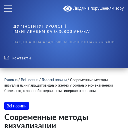
Людям з порушенням зору
ДУ "ІНСТИТУТ УРОЛОГІЇ
ІМЕНІ АКАДЕМІКА О.Ф.ВОЗІАНОВА"
НАЦІОНАЛЬНА АКАДЕМІЯ МЕДИЧНИХ НАУК УКРАЇНИ
Контакти
Головна
/
Всі новини
/
Головні новини
/
Современные методы
визуализации паращитовидных желез у больных мочекаменной
болезнью, связанной с первичным гиперпаратиреозом
Всі новини
Современные методы
визуализации