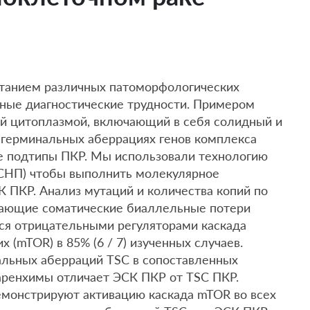
етанием различных патоморфологических
ные диагностические трудности. Примером
ой цитоплазмой, включающий в себя солидный и
 герминальных аберрациях генов комплекса
ие подтипы ПКР. Мы использовали технологию
(СНП) чтобы выполнить молекулярное
 ПКР. Анализ мутаций и количества копий по
ающие соматические биаллельные потери
тся отрицательными регуляторами каскада
mTOR) в 85% (6 / 7) изученных случаев.
альных аберраций TSC в сопоставленных
аренхимы отличает ЭСК ПКР от TSC ПКР.
монстрируют активацию каскада mTOR во всех