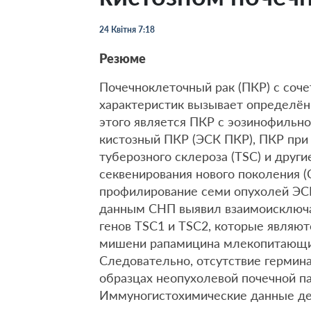
24 Квітня 7:18
Резюме
Почечноклеточный рак (ПКР) с соч
характеристик вызывает определён
этого является ПКР с эозинофильн
кистозный ПКР (ЭСК ПКР), ПКР при
туберозного склероза (TSC) и друг
секвенирования нового поколения 
профилирование семи опухолей ЭСК
данным СНП выявил взаимоисключ
генов TSC1 и TSC2, которые являю
мишени рапамицина млекопитающих (
Следовательно, отсутствие гермин
образцах неопухолевой почечной п
Иммуногистохимические данные де