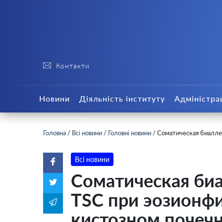
Контакти
Новини
Діяльність інституту
Адміністра
Головна
/
Всі новини
/
Головні новини
/
Соматическая биалле
Всі новини
Соматическая биа
TSC при эозионф
кистозном почеч