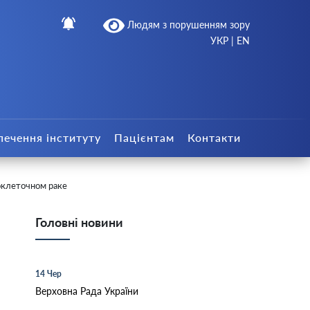
Людям з порушенням зору
УКР
|
EN
печення інституту
Пацієнтам
Контакти
оклеточном раке
Головні новини
14 Чер
Верховна Рада України