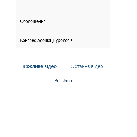
Оголошення
Конгрес Асоціації урологів
Важливе відео
Останнє відео
Всі відео