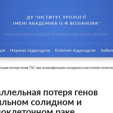
ДУ "ІНСТИТУТ УРОЛОГІЇ
ІМЕНІ АКАДЕМІКА О.Ф.ВОЗІАНОВА"
НАЦІОНАЛЬНА АКАДЕМІЯ МЕДИЧНИХ НАУК УКРАЇНИ
ція
Наукові підрозділи
Клінічні підрозділи
Забез
льная потеря генов TSC при эозионфильном солидном и кистозном почечн
ллельная потеря генов
ильном солидном и
ноклеточном раке