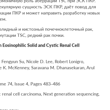
номоничную роль аберраций TSC при ЭСК ПКР.
екулярную сущность ЭСК ПКР, даёт повод для
ации ПКР и может направить разработку новых
ем.
лидный и кистозный почечноклеточный рак,
мутации TSC, редкий рак почки.
n Eosinophilic Solid and Cystic Renal Cell
 Fengyun Su, Nicole D. Lee, Robert Lonigro,
se K. McKenney, Saravana M. Dhanasekaran, Arul
me 74, Issue 4, Pages 483–486
c renal cell carcinoma, Next generation sequencing,