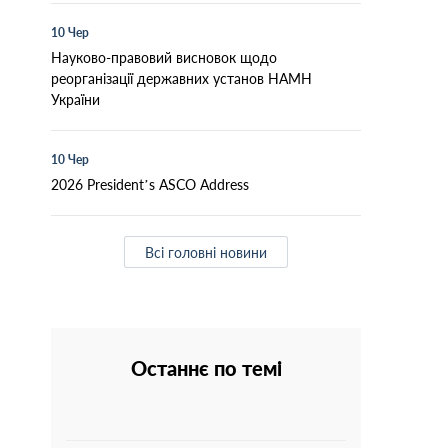
10 Чер
Науково-правовий висновок щодо
реорганізації державних установ НАМН
України
10 Чер
2026 President’s ASCO Address
Всі головні новини
Останнє по темі