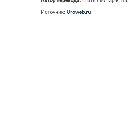
Автор перевода:
Шатылко Тарас Ва
Источник:
Uroweb.ru