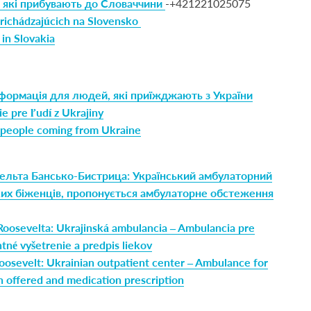
в, які прибувають до Словаччини
-+421221025075
prichádzajúcich na Slovensko
 in Slovakia
формація для людей, які приїжджають з України
e pre ľudí z Ukrajiny
r people coming from Ukraine
звельта Бансько-Бистрица: Український амбулаторний
их біженців, пропонується амбулаторне обстеження
Roosevelta: Ukrajinská ambulancia – Ambulancia pre
né vyšetrenie a predpis liekov
Roosevelt: Ukrainian outpatient center – Ambulance for
n offered and medication prescription