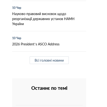
10 Чер
Науково-правовий висновок щодо
реорганізації державних установ НАМН
України
10 Чер
2026 President’s ASCO Address
Всі головні новини
Останнє по темі