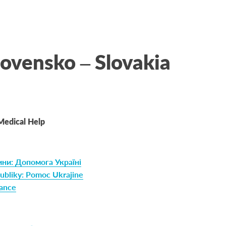
ovensko – Slovakia
Medical Help
ини: Допомога Україні
publiky: Pomoc Ukrajine
tance