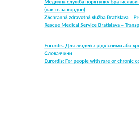
Медична служба порятунку Братислави –
(навіть за кордон)
Záchranná zdravotná služba Bratislava – Pr
Rescue Medical Service Bratislava – Transp
Eurordis: Для людей з рідкісними або х
Словаччини
Eurordis: For people with rare or chronic co