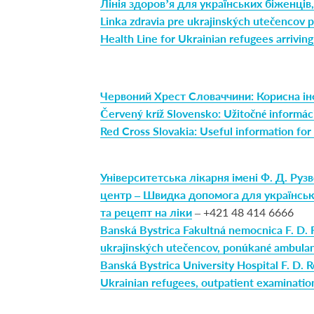
Лінія здоров’я для українських біженці
Linka zdravia pre ukrajinských utečencov 
Health Line for Ukrainian refugees arriving
Червоний Хрест Словаччини: Корисна ін
Červený kríž Slovensko: Užitočné informáci
Red Cross Slovakia: Useful information fo
Університетська лікарня імені Ф. Д. Ру
центр – Швидка допомога для українськ
та рецепт на ліки
– +421 48 414 6666
Banská Bystrica Fakultná nemocnica F. D. 
ukrajinských utečencov, ponúkané ambulant
Banská Bystrica University Hospital F. D. 
Ukrainian refugees, outpatient examinatio