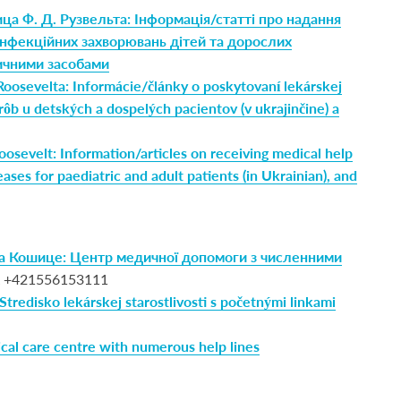
ца Ф. Д. Рузвельта: Інформація/статті про надання
 інфекційних захворювань дітей та дорослих
ичними засобами
Roosevelta: Informácie/články o poskytovaní lekárskej
ôb u detských a dospelých pacientov (v ukrajinčine) a
oosevelt: Information/articles on receiving medical help
eases for paediatric and adult patients (in Ukrainian), and
ера Кошице: Центр медичної допомоги з численними
 +421556153111
tredisko lekárskej starostlivosti s početnými linkami
ical care centre with numerous help lines