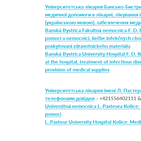
Університетська лікарня Бансько-Бистри
медичної допомоги в лікарні, лікування
(українською мовою), забезпечення мед
Banská Bystrica Fakultná nemocnica F. D. 
pomoci v nemocnici, liečbe infekčných chor
poskytovaní zdravotníckeho materiálu
Banská Bystrica University Hospital F. D. R
at the hospital, treatment of infectious dis
provision of medical supplies
Університетська лікарня імені Л. Паст
телефонами довідки
– +421556402111 &
Univerzitná nemocnica L. Pasteura Košice: S
pomoci
L. Pasteur University Hospital Košice: Med