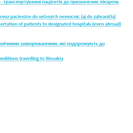
 транспортування пацієнтів до призначених лікарень
evoz pacientov do určených nemocníc (aj do zahraničia)
ortation of patients to designated hospitals (even abroad)
ронічними захворюваннями, які подорожують до
nditions travelling to Slovakia