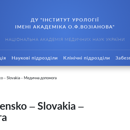
ДУ "ІНСТИТУТ УРОЛОГІЇ
ІМЕНІ АКАДЕМІКА О.Ф.ВОЗІАНОВА"
НАЦІОНАЛЬНА АКАДЕМІЯ МЕДИЧНИХ НАУК УКРАЇНИ
ція
Наукові підрозділи
Клінічні підрозділи
Забез
ko – Slovakia – Медична допомога
nsko – Slovakia –
га