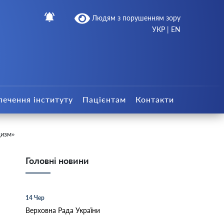
Людям з порушенням зору
УКР
|
EN
печення інституту
Пацієнтам
Контакти
дизм»
Головні новини
14 Чер
Верховна Рада України