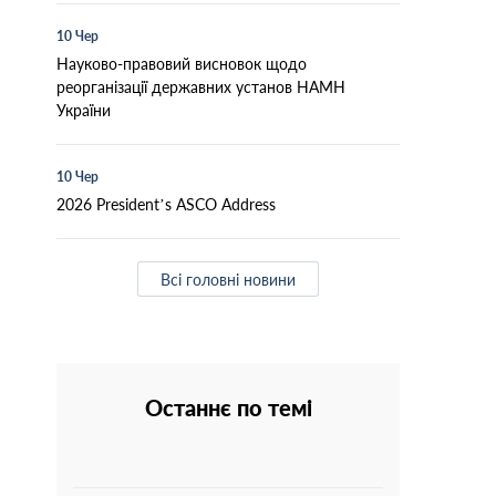
10 Чер
Науково-правовий висновок щодо
реорганізації державних установ НАМН
України
10 Чер
2026 President’s ASCO Address
Всі головні новини
Останнє по темі