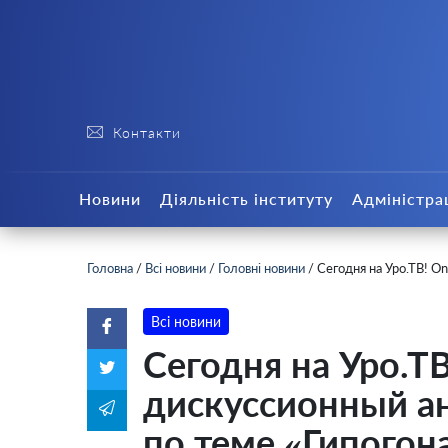
Контакти
Новини
Діяльність інституту
Адміністра
Головна
/
Всі новини
/
Головні новини
/
Сегодня на Уро.ТВ! O
Всі новини
Сегодня на Уро.ТВ
дискуссионный а
по теме «Гипогон