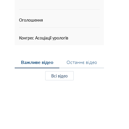
Оголошення
Конгрес Асоціації урологів
Важливе відео
Останнє відео
Всі відео