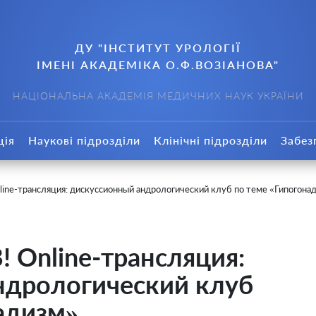
ДУ "ІНСТИТУТ УРОЛОГІЇ
ІМЕНІ АКАДЕМІКА О.Ф.ВОЗІАНОВА"
НАЦІОНАЛЬНА АКАДЕМІЯ МЕДИЧНИХ НАУК УКРАЇНИ
ція
Наукові підрозділи
Клінічні підрозділи
Забез
nline-трансляция: дискуссионный андрологический клуб по теме «Гипогона
! Online-трансляция:
ндрологический клуб
адизм»