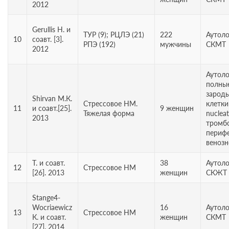
2012
Gerullis Н. и
ТУР (9); РЦЛЭ (21)
222
Аутол
10
соавт. [3].
РПЭ (192)
мужчины
СКМТ
2012
Аутол
полны
зарод
Shirvan М.К.
Стрессовое НМ.
клетки 
11
и соавт.[25].
9 женщин
Тяжелая форма
nucleat
2013
тромб
периф
венозн
Т. и соавт.
38
Аутол
12
Стрессовое НМ
[26]. 2013
женщин
СКЖТ
Stange4-
Wocriaewicz
16
Аутол
13
Стрессовое НМ
К. и соавт.
женщин
СКМТ
[27]. 2014