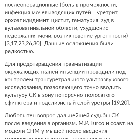
послеоперационные (боль в промежности,
инфекция мочевыводящих путей – уретрит,
орхоэпидидимит, цистит, гематурия, зуд в
вульвовагинальной области, ухудшение
недержания мочи, возникновение ургентности)
[3,17,23,26,30]. Данные осложнения были
редкостью.
Для предотвращения травматизации
окружающих тканей инъекции проводили под
контролем трансуретрального ультразвукового
исследования, позволяющего точно вводить
культуру СК в зону поперечно-полосатого
сфинктера и подслизистый слой уретры [19,20].
Любопытен вопрос дальнейшей судьбы СК
после введения в организм. M.P. Turco и соавт. на
модели СНМ у мышей после введения
мононуклеарных клеток, полученных из