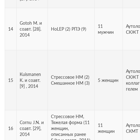
Gotoh М. и
11
Аутол
14
соавт. [28].
HoLEP (2) РПЭ (9)
мужчин
СКЖТ 
2014
Аутол
Kuismanen
Cтрессовое НМ (2)
СКЖТ (
15
K. и соавт.
5 женщин
Cмешанное НМ (3)
колла
[9] , 2014
гелем
Стрессовое НМ,
Cornu J.N. и
Тяжелая форма (11
11
Аутол
16
соавт. [29],
женщин,
женщин
СКМТ
2014
описанных ранее