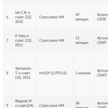
Lee C.N. и
39
Аллог
6
соавт. [22].
Стрессовое НМ
женщин
СКПК
2010
P. Sebe и
12
Аутол
7
соавт. [23].
Стрессовое НМ
женщин
СКМТ
2011
Yamamoto
Аутол
8
Т. и соавт.
HoLEP (1) РПЭ (2)
3 мужчин
СКЖТ 
[10]. 2012
Blaganje М.
38
Аутол
9
и соавт.[24].
Стрессовое НМ
женщин
СКМТ