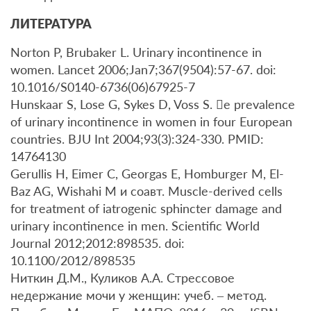
ЛИТЕРАТУРА
Norton P, Brubaker L. Urinary incontinence in
women. Lancet 2006;Jan7;367(9504):57-67. doi:
10.1016/S0140-6736(06)67925-7
Hunskaar S, Lose G, Sykes D, Voss S. e prevalence
of urinary incontinence in women in four European
countries. BJU Int 2004;93(3):324-330. PMID:
14764130
Gerullis H, Eimer C, Georgas E, Homburger M, El-
Baz AG, Wishahi M и соавт. Muscle-derived cells
for treatment of iatrogenic sphincter damage and
urinary incontinence in men. Scientific World
Journal 2012;2012:898535. doi:
10.1100/2012/898535
Ниткин Д.М., Куликов А.А. Стрессовое
недержание мочи у женщин: учеб. – метод.