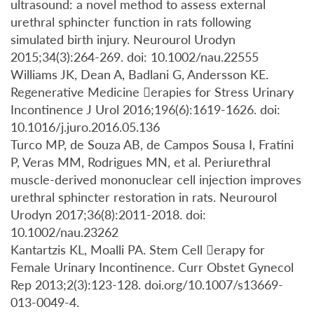
ultrasound: a novel method to assess external
urethral sphincter function in rats following
simulated birth injury. Neurourol Urodyn
2015;34(3):264-269. doi: 10.1002/nau.22555
Williams JK, Dean A, Badlani G, Andersson KE.
Regenerative Medicine erapies for Stress Urinary
Incontinence J Urol 2016;196(6):1619-1626. doi:
10.1016/j.juro.2016.05.136
Turco MP, de Souza AB, de Campos Sousa I, Fratini
P, Veras MM, Rodrigues MN, et al. Periurethral
muscle-derived mononuclear cell injection improves
urethral sphincter restoration in rats. Neurourol
Urodyn 2017;36(8):2011-2018. doi:
10.1002/nau.23262
Kantartzis KL, Moalli PA. Stem Cell erapy for
Female Urinary Incontinence. Curr Obstet Gynecol
Rep 2013;2(3):123-128. doi.org/10.1007/s13669-
013-0049-4.