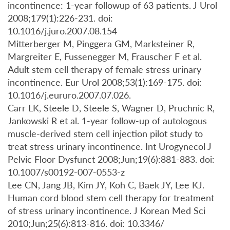
incontinence: 1-year followup of 63 patients. J Urol
2008;179(1):226-231. doi:
10.1016/j.juro.2007.08.154
Mitterberger M, Pinggera GM, Marksteiner R,
Margreiter E, Fussenegger M, Frauscher F et al.
Adult stem cell therapy of female stress urinary
incontinence. Eur Urol 2008;53(1):169-175. doi:
10.1016/j.eururo.2007.07.026.
Carr LK, Steele D, Steele S, Wagner D, Pruchnic R,
Jankowski R et al. 1-year follow-up of autologous
muscle-derived stem cell injection pilot study to
treat stress urinary incontinence. Int Urogynecol J
Pelvic Floor Dysfunct 2008;Jun;19(6):881-883. doi:
10.1007/s00192-007-0553-z
Lee CN, Jang JB, Kim JY, Koh C, Baek JY, Lee KJ.
Human cord blood stem cell therapy for treatment
of stress urinary incontinence. J Korean Med Sci
2010;Jun;25(6):813-816. doi: 10.3346/