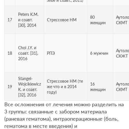
Sébe и соавт., 2011)
Peters K.M.
80
Аутол
17
и соавт.
Стрессовое НМ
женщин
СКМТ
[30], 2014
Choi J.Y. и
Аутол
18
соавт. [31],
РПЭ
6 мужчин
СКЖТ 
2016
Stangel-
Стрессовое НМ (те
Wojcikiewicz
16
Аутол
19
же что и в 2014
K. и соавт.
женщин
СКМТ
году)
[32], 2016
Все осложнения от лечения можно разделить на
3 группы: связанные с забором материала
(раневая гематома), интраоперационные (боль,
гематома в месте введения) и