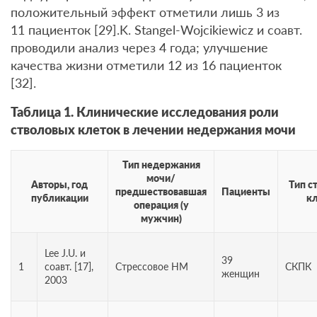
положительный эффект отметили лишь 3 из
11 пациенток [29].K. Stangel-Wojcikiewicz и соавт.
проводили анализ через 4 года; улучшение
качества жизни отметили 12 из 16 пациенток
[32].
Таблица 1. Клинические исследования роли
стволовых клеток в лечении недержания мочи
Тип недержания
мочи/
Авторы, год
Тип с
предшествовавшая
Пациенты
публикации
к
операция (у
мужчин)
Lee J.U. и
39
1
соавт. [17],
Стрессовое НМ
СКПК
женщин
2003