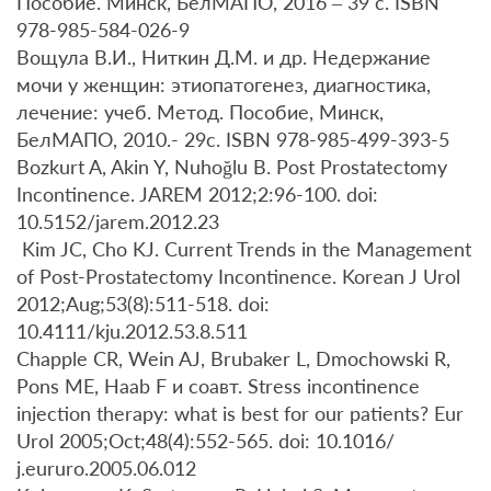
Пособие. Минск, БелМАПО, 2016 – 39 с. ISBN
978-985-584-026-9
Вощула В.И., Ниткин Д.М. и др. Недержание
мочи у женщин: этиопатогенез, диагностика,
лечение: учеб. Метод. Пособие, Минск,
БелМАПО, 2010.- 29с. ISBN 978-985-499-393-5
Bozkurt A, Akin Y, Nuhoğlu B. Post Prostatectomy
Incontinence. JAREM 2012;2:96-100. doi:
10.5152/jarem.2012.23
Kim JC, Cho KJ. Current Trends in the Management
of Post-Prostatectomy Incontinence. Korean J Urol
2012;Aug;53(8):511-518. doi:
10.4111/kju.2012.53.8.511
Chapple СR, Wein AJ, Brubaker L, Dmochowski R,
Pons ME, Haab F и соавт. Stress incontinence
injection therapy: what is best for our patients? Eur
Urol 2005;Oct;48(4):552-565. doi: 10.1016/
j.eururo.2005.06.012