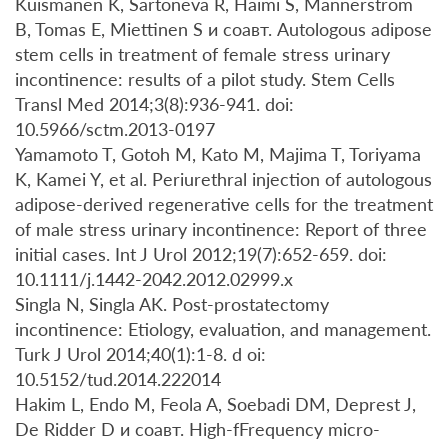
Kuismanen K, Sartoneva R, Haimi S, Mannerstrom
B, Tomas E, Miettinen S и соавт. Autologous adipose
stem cells in treatment of female stress urinary
incontinence: results of a pilot study. Stem Cells
Transl Med 2014;3(8):936-941. doi:
10.5966/sctm.2013-0197
Yamamoto T, Gotoh M, Kato M, Majima T, Toriyama
K, Kamei Y, et al. Periurethral injection of autologous
adipose-derived regenerative cells for the treatment
of male stress urinary incontinence: Report of three
initial cases. Int J Urol 2012;19(7):652-659. doi:
10.1111/j.1442-2042.2012.02999.x
Singla N, Singla AK. Post-prostatectomy
incontinence: Etiology, evaluation, and management.
Turk J Urol 2014;40(1):1-8. d oi:
10.5152/tud.2014.222014
Hakim L, Endo M, Feola A, Soebadi DM, Deprest J,
De Ridder D и соавт. High-fFrequency micro-