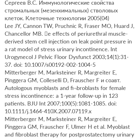
Сергеев В.С. Иммунологические свойства
стромальных (мезенхимальных) стволовых
клеток. Клеточные технологии 2005(04)
Lee JY, Cannon TW, Pruchnic R, Fraser MO, Huard J,
Chancellor MB. e effects of periurethral muscle-
derived stem cell injection on leak point pressure in
a rat model of stress urinary incontinence. Int
Urogynecol J Pelvic Floor Dysfunct 2003;14(1):31-
37. doi: 10.1007/s00192-002-1004-5
Mitterberger M, Marksteiner R, Margreiter E,
Pinggera GM, Colleselli D, Frauscher F и соавт.
Autologous myoblasts and fi¬broblasts for female
stress incontinence: a 1-year follow-up in 123
patients. BJU Int 2007;100(5):1081-1085. doi:
10.1111/j.1464-410X.2007.07119.x
Mitterberger M, Marksteiner R, Margreiter E,
Pinggera GM, Frauscher F, Ulmer H et al. Myoblast
and fibroblast therapy for postprostatectomy urinary