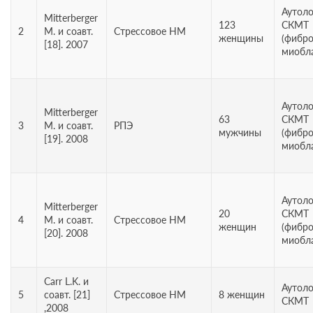
Аутол
Mitterberger
123
СКМТ
2
М. и соавт.
Стрессовое НМ
женщины
(фибро
[18]. 2007
миобл
Аутол
Mitterberger
63
СКМТ
3
М. и соавт.
РПЭ
мужчины
(фибро
[19]. 2008
миобл
Аутол
Mitterberger
20
СКМТ
4
М. и соавт.
Стрессовое НМ
женщин
(фибро
[20]. 2008
миобл
Carr L.K. и
Аутол
5
соавт. [21]
Стрессовое НМ
8 женщин
СКМТ
,2008