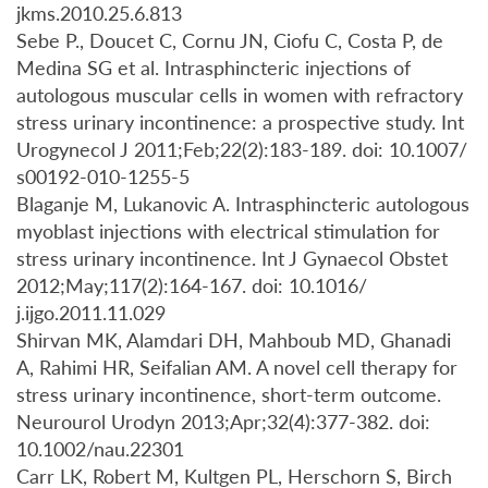
jkms.2010.25.6.813
Sebe P., Doucet C, Cornu JN, Ciofu C, Costa P, de
Medina SG et al. Intrasphincteric injections of
autologous muscular cells in women with refractory
stress urinary incontinence: a prospective study. Int
Urogynecol J 2011;Feb;22(2):183-189. doi: 10.1007/
s00192-010-1255-5
Blaganje M, Lukanovic A. Intrasphincteric autologous
myoblast injections with electrical stimulation for
stress urinary incontinence. Int J Gynaecol Obstet
2012;May;117(2):164-167. doi: 10.1016/
j.ijgo.2011.11.029
Shirvan MK, Alamdari DH, Mahboub MD, Ghanadi
A, Rahimi HR, Seifalian AM. A novel cell therapy for
stress urinary incontinence, short-term outcome.
Neurourol Urodyn 2013;Apr;32(4):377-382. doi:
10.1002/nau.22301
Carr LK, Robert M, Kultgen PL, Herschorn S, Birch