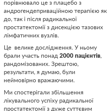
порівнювало це з плацебо з
андрогендеприваційною терапією як
до, так і після радикальної
простатектомії з дисекцією тазових
лімфатичних вузлів.
Це велике дослідження. У ньому
брали участь понад
2000 пацієнтів
,
рандомізованих. Зрештою,
результати, я думаю, були
неймовірно вражаючими.
Ми спостерігали збільшення
лікувального успіху радикальної
простатектомії з дуже суттєвим