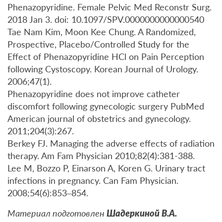
Phenazopyridine. Female Pelvic Med Reconstr Surg.
2018 Jan 3. doi: 10.1097/SPV.0000000000000540
Tae Nam Kim, Moon Kee Chung. A Randomized,
Prospective, Placebo/Controlled Study for the
Effect of Phenazopyridine HCl on Pain Perception
following Cystoscopy. Korean Journal of Urology.
2006;47(1).
Phenazopyridine does not improve catheter
discomfort following gynecologic surgery PubMed
American journal of obstetrics and gynecology.
2011;204(3):267.
Berkey FJ. Managing the adverse effects of radiation
therapy. Am Fam Physician 2010;82(4):381-388.
Lee M, Bozzo P, Einarson A, Koren G. Urinary tract
infections in pregnancy. Can Fam Physician.
2008;54(6):853–854.
Материал подготовлен
Шадеркиной В.А.