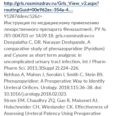
http://grls.rosminzdrav.ru/Grls_View_v2.aspx?
routingGuid=00e962ec-354a-4…
91287ddeec52&t=
Инструкция по медицинскому применению
лекарственного препарата Феназалгин®, РУ №
ЛП-004703 от 14.09.18. grls.rosminzdrav.ru
Deepalatha C, DR. Narayan Deshpande, A
comparative study of phenazopyridine (Pyridium)
and Cysone as short term analgesic in
uncomplicated urinary tract infection, Int J Pharm
Pharm Sci. 2011;3(Suppl 2):224–226.
Rehfuss A, Mahon J, Sorokin I, Smith C, Stein BS.
Phenazopyridine: A Preoperative Way to Identify
Ureteral Orifices. Urology. 2018;115:36–38. doi:
10.1016/j.urology.2018.02.023.
Strom EM, Chaudhry ZQ, Guo R, Maisonet AJ,
Holschneider CH, Wieslander CK. Effectiveness of
Assessing Ureteral Patency Using Preoperative