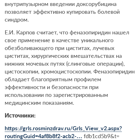
внутрипузырном введении доксорубицина
позволяет эффективно купировать болевой
синдром.
Е.И. Карпов считает, что феназопиридин нашел
свое применение в качестве уникального
обезболивающего при циститах, лучевых
циститах, хирургических вмешательствах на
нижних мочевых путях (слинговые операции),
цистоскопии, хромоцистоскопии. Феназопиридин
обладает благоприятным профилем
эффективности и безопасности при
использовании по зарегистрированным
медицинским показаниям.
Источники:
https://grls.rosminzdrav.ru/Grls_View_v2.aspx?
routingGuid=4af8b8f2-acb2-…
fdb1cd5b9&t=