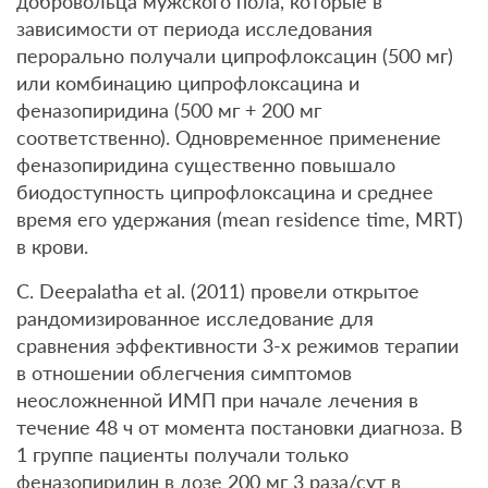
добровольца мужского пола, которые в
зависимости от периода исследования
перорально получали ципрофлоксацин (500 мг)
или комбинацию ципрофлоксацина и
феназопиридина (500 мг + 200 мг
соответственно). Одновременное применение
феназопиридина существенно повышало
биодоступность ципрофлоксацина и среднее
время его удержания (mean residence time, MRT)
в крови.
С. Deepalatha et al. (2011) провели открытое
рандомизированное исследование для
сравнения эффективности 3-х режимов терапии
в отношении облегчения симптомов
неосложненной ИМП при начале лечения в
течение 48 ч от момента постановки диагноза. В
1 группе пациенты получали только
феназопиридин в дозе 200 мг 3 раза/сут в