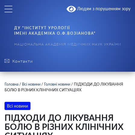
Людям з порушенням зору
ДУ "ІНСТИТУТ УРОЛОГІЇ
ІМЕНІ АКАДЕМІКА О.Ф.ВОЗІАНОВА"
НАЦІОНАЛЬНА АКАДЕМІЯ МЕДИЧНИХ НАУК УКРАЇНИ
Контакти
Головна
/
Всі новини
/
Головні новини
/
ПІДХОДИ ДО ЛІКУВАННЯ
БОЛЮ В РІЗНИХ КЛІНІЧНИХ СИТУАЦІЯХ
Всі новини
ПІДХОДИ ДО ЛІКУВАННЯ
БОЛЮ В РІЗНИХ КЛІНІЧНИХ