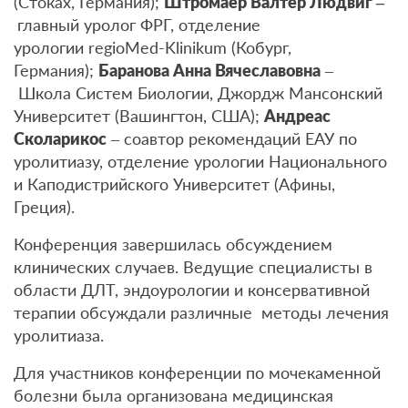
(Стоках, Германия);
Штромаер Валтер Людвиг –
главный уролог ФРГ, отделение
урологии regioMed-Klinikum (Кобург,
Германия);
Баранова Анна Вячеславовна
–
Школа Систем Биологии, Джордж Мансонский
Университет (Вашингтон, США);
Андреас
Сколарикос
– соавтор рекомендаций ЕАУ по
уролитиазу, отделение урологии Национального
и Каподистрийского Университет (Афины,
Греция).
Конференция завершилась обсуждением
клинических случаев. Ведущие специалисты в
области ДЛТ, эндоурологии и консервативной
терапии обсуждали различные методы лечения
уролитиаза.
Для участников конференции по мочекаменной
болезни была организована медицинская