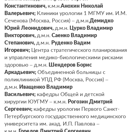
Константинович,
к.м.н.
Анохин Николай
Валерьевич;
Клиники урологии 1 МГМУ им. И.М.
Сеченова (Москва, Россия) – д.м.н.
Демидко
Юрий Леонидович,
д.м.н.
Цурко Владимир
Викторович,
д.м.н.
Саенко Владимир
Степанович,
д.м.н.
Руденко Вадим
Игоревич;
Центра стратегического планирования
и управления медико-биологическими рисками
здоровью – д.м.н.
Шендеров Борис
Аркадьевич;
Объединенной больницы с
поликлиникой УПД РФ (Москва, Россия) –
д.м.н.
Иващенко Владимир
Васильевич;
кафедры Общей и детской
хирургии ЮУГМУ – к.м.н.
Рогозин Дмитрий
Сергеевич;
кафедры урологии Первого Санкт-
Петербургского государственного медицинского
университета им. акад. И.П. Павлова –
к.м.н.
Горелов Дмитрий Сергеевич.