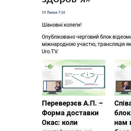
14 Липня 7:16
Шановні колеги!
Опубліковано черговий
блок
відеом
міжнародною участю
,
трансляція
я
Uro.TV.
Переверзєв А.П. –
Співа
Форма доставки
блок
Окас: коли
нам 