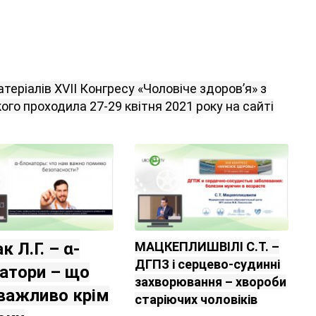
атеріалів
XVII
Конгресу
«
Чоловіче
здоров’я
»
з
кого
проходила
27-29 квітня
2021
року на
сайті
к Л.Г. – α-
МАЦКЕПЛИШВІЛІ С.Т. –
ДГПЗ і серцево-судинні
атори – що
захворювання – хвороби
важливо крім
старіючих чоловіків