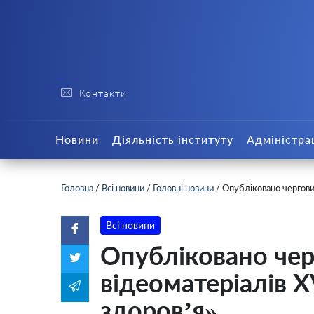
Контакти
Новини
Діяльність інституту
Адміністра
Головна
/
Всі новини
/
Головні новини
/
Опубліковано чергови
Всі новини
Опубліковано чер
відеоматеріалів X
здоров’я»