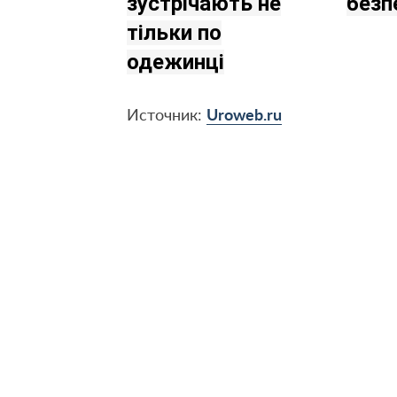
зустрічають не
безп
тільки по
одежинці
Источник:
Uroweb.ru