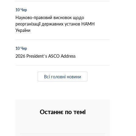
10 Чер
Науково-правовий висновок щодо
реорганізації державних установ НАМН
України
10 Чер
2026 President’s ASCO Address
Всі головні новини
Останнє по темі