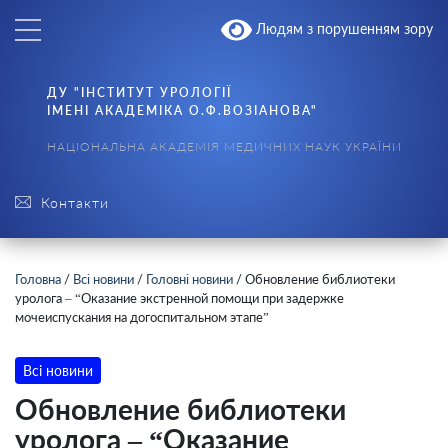
Людям з порушенням зору
ДУ "ІНСТИТУТ УРОЛОГІЇ
ІМЕНІ АКАДЕМІКА О.Ф.ВОЗІАНОВА"
НАЦІОНАЛЬНА АКАДЕМІЯ МЕДИЧНИХ НАУК УКРАЇНИ
Контакти
Головна
/
Всі новини
/
Головні новини
/
Обновление библиотеки
уролога – “Оказание экстренной помощи при задержке
мочеиспускания на догоспитальном этапе”
Всі новини
Обновление библиотеки
уролога – “Оказание