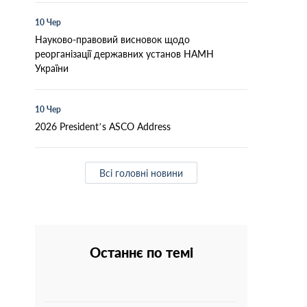
10 Чер
Науково-правовий висновок щодо
реорганізації державних установ НАМН
України
10 Чер
2026 President’s ASCO Address
Всі головні новини
Останнє по темі