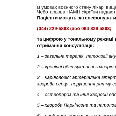
В умовах воєнного стану лікарі вищої
Чеботарьова НАМН України надають 
Пацієнти
можуть зателефонувати
(044) 229-5863 (або 094 829 5863
)
та цифрою у тональному режимі в
отримання консультації:
1 – загальна терапія, патології вну
2 – хронічні обструктивні захворюв
3 – кардіологія: артеріальна гіпер
хвороба серця, порушення ритму с
4 – остеопороз та інші хвороби оп
5 – хвороба Паркінсона та патолог
6 – проблеми, пов’язані із станом 