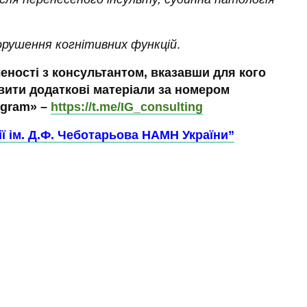
орушення когнітивних функцій
.
еності з консультантом, вказавши для кого
вити додаткові матеріали за номером
egram» –
https://t.me/IG_consulting
ї ім. Д.Ф.
Чеботарьова
НАМН України”