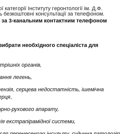
 категорії Інституту геронтології ім. Д.Ф.
безкоштовні консультації за телефоном.
 за 3-канальним контактним телефоном
ибрати необхідного спеціаліста для
трішніх органів,
ання легень,
тензія, серцева недостатність, ішемічна
ерця
,
орно-рухового апарату,
ія екстрапірамідної системи,
після перенесеного інсульту, судинна патологія