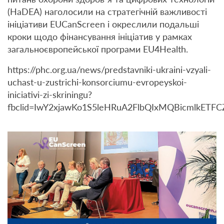
(HaDEA) наголосили на стратегічній важливості
ініціативи EUCanScreen і окреслили подальші
кроки щодо фінансування ініціатив у рамках
загальноєвропейської програми EU4Health.
https://phc.org.ua/news/predstavniki-ukraini-vzyali-
uchast-u-zustrichi-konsorciumu-evropeyskoi-
iniciativi-zi-skriningu?
fbclid=IwY2xjawKo1S5leHRuA2FlbQIxMQBicmlkE