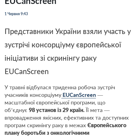
EUCanScreen
1 Червня 9:43
Представники України взяли участь у
зустрічі консорціуму європейської
ініціативи зі скринінгу раку
EUCanScreen
У травні відбулася триденна робоча зустріч
учасників консорціуму
EUCanScreen
—
масштабної європейської програми, що
об’єднує
98 установ із 29 країн.
Її мета —
впровадження якісних, ефективних та доступних
програм скринінгу раку в межах
Європейського
плану боротьби з онкологічними