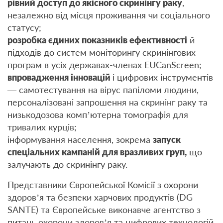
рівний доступ до якісного скринінгу раку
,
незалежно від місця проживання чи соціального
статусу;
розробка єдиних показників ефективності
й
підходів до систем моніторингу скринінгових
програм в усіх державах-членах EUCanScreen;
впровадження інновацій
і цифрових інструментів
— самотестування на вірус папіломи людини,
персоналізовані запрошення на скринінг раку та
низькодозова комп’ютерна томографія для
тривалих курців;
інформування населення, зокрема
запуск
спеціальних кампаній для вразливих груп,
що
залучають до скринінгу раку.
Представники Європейської Комісії з охорони
здоров’я та безпеки харчових продуктів (DG
SANTE) та Європейське виконавче агентство з
питань охорони здоров’я та цифрових технологій