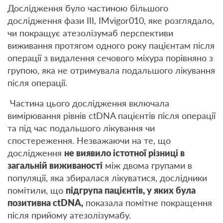
Дослідження було частиною більшого
дослідження фази III, IMvigor010, яке розглядало,
чи покращує атезолізумаб перспективи
виживання протягом одного року пацієнтам після
операції з видалення сечового міхура порівняно з
групою, яка не отримувала подальшого лікування
після операції.
Частина цього дослідження включала
вимірювання рівнів ctDNA пацієнтів після операції
та під час подальшого лікування чи
спостереження. Незважаючи на те, що
дослідження
не виявило істотної різниці в
загальній виживаності
між двома групами в
популяції, яка збиралася лікуватися, дослідники
помітили, що
підгрупа пацієнтів, у яких була
позитивна ctDNA,
показала помітне покращення
після прийому атезолізумабу.