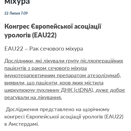
міхура
22 Липня 7:09
Конгрес Європейської асоціації
урологів (EAU22)
EAU22 – Рак сечового міхура
Дослідники, які лікували групу післяопераційних
пацієнтів з раком сечового міхура
імунотерапевтичним препаратом атезолізумаб,
виявили, що пацієнти, кров яких містила
циркулюючу пухлинну ДНК (ctDNA), дуже добре
реагували на лікування.
Дослідження представлено на щорічному
конгресі Європейської асоціації урологів (EAU22)
в Амстердамі.