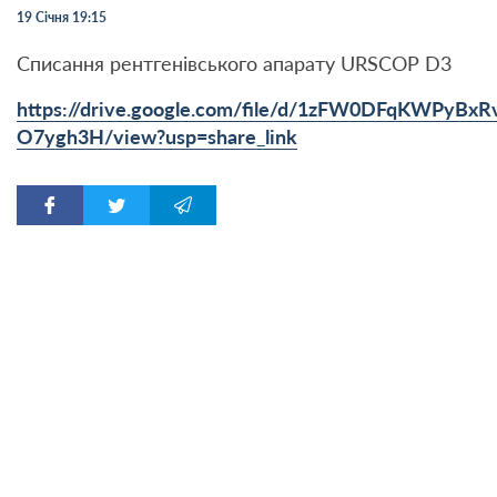
19 Січня 19:15
Списання рентгенівського апарату URSCOP D3
https://drive.google.com/file/d/1zFW0DFqKWPyBxR
O7ygh3H/view?usp=share_link