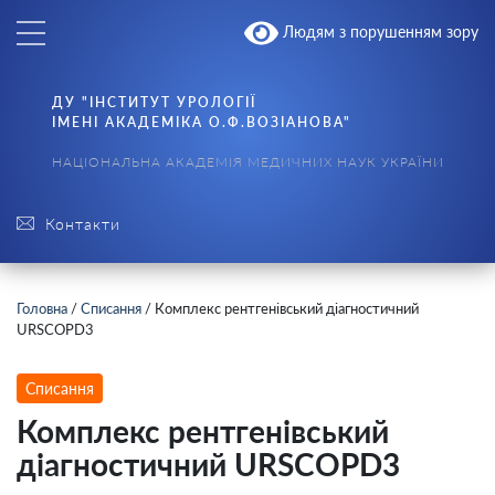
Людям з порушенням зору
ДУ "ІНСТИТУТ УРОЛОГІЇ
ІМЕНІ АКАДЕМІКА О.Ф.ВОЗІАНОВА"
НАЦІОНАЛЬНА АКАДЕМІЯ МЕДИЧНИХ НАУК УКРАЇНИ
Контакти
Головна
/
Списання
/
Комплекс рентгенівський діагностичний
URSCOPD3
Списання
Комплекс рентгенівський
діагностичний URSCOPD3