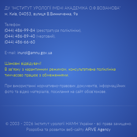
ДУ "ІНСТИТУТ УРОЛОГІЇ ІМЕНІ АКАДЕМІКА О.Ф.ВОЗІАНОВА"
м. Київ, 04053, вулиця В.Винниченка, 9а
Телефон:
(044) 486-99-84
(реєстратура поліклініки),
(044) 486-89-40
(черговий),
(044) 486-66-60
E-mail:
inurol@amnu.gov.ua
Шановні відвідувачі!
В зв’язку з карантинним режимом, консультативна поліклініка
тимчасово працює з обмеженнями.
При використанні нормативно-правових документів, інформаційних
фото та відео матеріалів, посилання на сайт обов'язкове.
© 2003 - 2026 Інститут урології НАМН України - всі права захищено.
Розробка та розвиток веб-сайту
AFIVE Agency