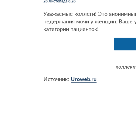
28 Листопада 8:28
Уважаемые коллеги! Это анонимный
недержания мочи у женщин. Ваше 
категории пациенток!
коллект
Источник:
Uroweb.ru