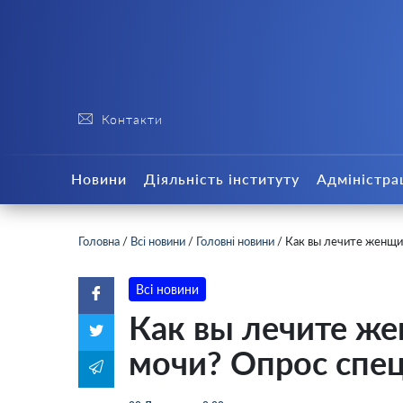
Контакти
Новини
Діяльність інституту
Адміністра
Головна
/
Всі новини
/
Головні новини
/
Как вы лечите женщи
Всі новини
Как вы лечите ж
мочи? Опрос спе