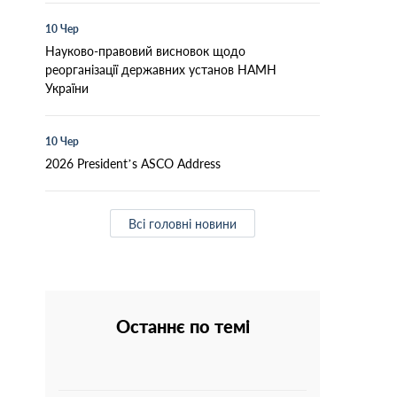
10 Чер
Науково-правовий висновок щодо
реорганізації державних установ НАМН
України
10 Чер
2026 President’s ASCO Address
Всі головні новини
Останнє по темі