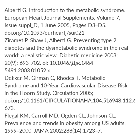
Alberti G. Introduction to the metabolic syndrome.
European Heart Journal Supplements, Volume 7,
Issue suppl_D, 1 June 2005, Pages D3–D5.
doi.org/10.1093/eurheartj/sui021
Ziramet P, Shaw J, Alberti G. Preventing type 2
diabetes and the dysmetabolic syndrome in the real
world: a realistic view. Diabetic medicine 2003;
20(9): 693-702. oi: 10.1046/Дж.1464-
5491.2003.01052.х
Dekker M, Girman C, Rhodes T. Metabolic
Syndrome and 10-Year Cardiovascular Disease Risk
in the Hoorn Study. Circulation 2005;
doi.org/10.1161/CIRCULATIONAHA.104.516948;112:
673.
Flegal KM, Carroll MD, Ogden CL, Johnson CL.
Prevalence and trends in obesity among US adults,
1999–2000. JAMA 2002;288(14):1723–7.