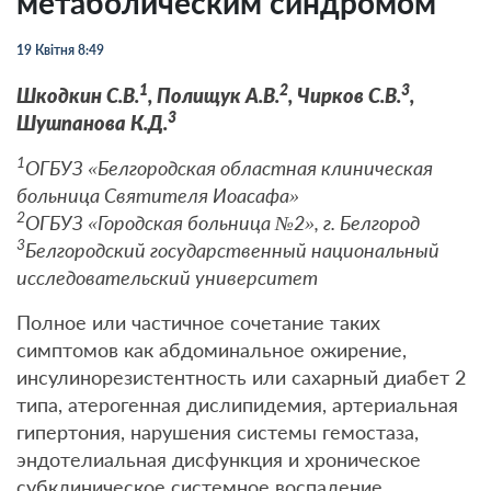
метаболическим синдромом
19 Квітня 8:49
1
2
3
Шкодкин С.В.
, Полищук А.В.
, Чирков С.В.
,
3
Шушпанова К.Д.
1
ОГБУЗ «Белгородская областная клиническая
больница Святителя Иоасафа»
2
ОГБУЗ «Городская больница №2», г. Белгород
3
Белгородский государственный национальный
исследовательский университет
Полное или частичное сочетание таких
симптомов как абдоминальное ожирение,
инсулинорезистентность или сахарный диабет 2
типа, атерогенная дислипидемия, артериальная
гипертония, нарушения системы гемостаза,
эндотелиальная дисфункция и хроническое
субклиническое системное воспаление