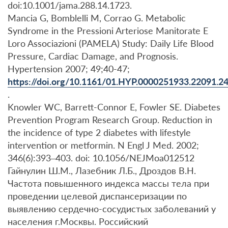
doi:10.1001/jama.288.14.1723.
Mancia G, Bomblelli M, Corrao G. Metabolic
Syndrome in the Pressioni Arteriose Manitorate E
Loro Associazioni (PAMELA) Study: Daily Life Blood
Pressure, Cardiac Damage, and Prognosis.
Hypertension 2007; 49;40-47;
https://doi.org/10.1161/01.HYP.0000251933.22091.2
.
Knowler WC, Barrett-Connor E, Fowler SE. Diabetes
Prevention Program Research Group. Reduction in
the incidence of type 2 diabetes with lifestyle
intervention or metformin. N Engl J Med. 2002;
346(6):393–403. doi: 10.1056/NEJMoa012512
Гайнулин Ш.М., Лазебник Л.Б., Дроздов В.Н.
Частота повышенного индекса массы тела при
проведении целевой диспансеризации по
выявлению сердечно-сосудистых заболеваний у
населения г.Москвы. Российский