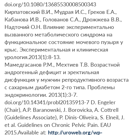
doi.org/10.1080/13685530008500343
Кирпатовский В.И., Мудрая И.С., Греков Е.А.,
Кабанова И.В., Голованов С.А., Дрожжева В.В.,
Надточий О.Н. Влияние экспериментально
вызванного метаболического синдрома на
функциональное состояние мочевого пузыря у
крыс. Экспериментальная и клиническая
урология.2013(1):8-13.
Мамедгасанов Р.М., Мехтиев Т.В. Возрастной
андрогенный дефицит и эректильная
дисфункция у мужчин репродуктивного возраста
с сахарным диабетом 2-го типа. Проблемы
эндокринологии. 2013(1):3-7.
doi.org/10.14341/probl20135913-7 D. Engeler
(Chair), A.P. Baranowski, J. Borovicka, A. Cottrell
(Guidelines Associate), P. Dinis-Oliveira, S. Elneil, J.
et al. Guidelines on Chronic Pelvic Pain. EAU
2015.Available at:
http://uroweb.org/wp-