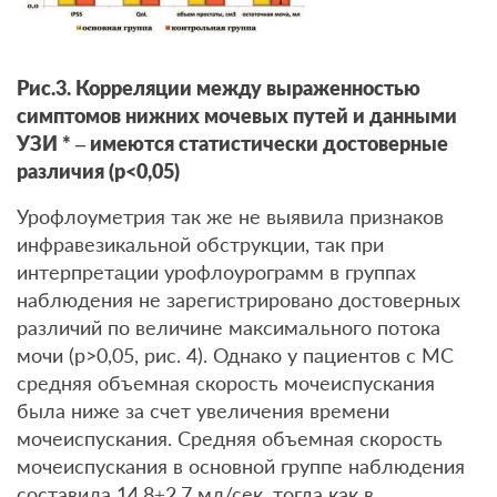
Рис.3. Корреляции между выраженностью
симптомов нижних мочевых путей и данными
УЗИ * – имеются статистически достоверные
различия (р<0,05)
Урофлоуметрия так же не выявила признаков
инфравезикальной обструкции, так при
интерпретации урофлоурограмм в группах
наблюдения не зарегистрировано достоверных
различий по величине максимального потока
мочи (р>0,05, рис. 4). Однако у пациентов с МС
средняя объемная скорость мочеиспускания
была ниже за счет увеличения времени
мочеиспускания. Средняя объемная скорость
мочеиспускания в основной группе наблюдения
составила 14,8±2,7 мл/сек, тогда как в