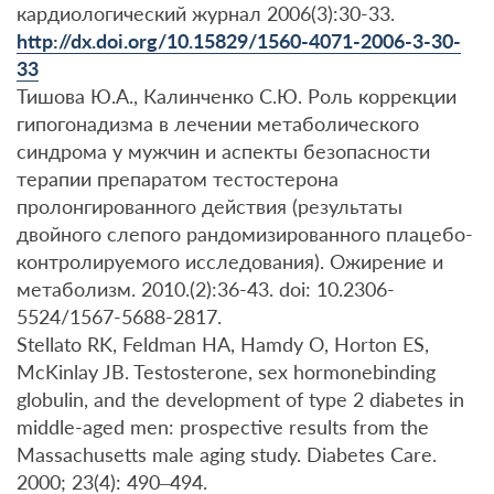
кардиологический журнал 2006(3):30-33.
http://dx.doi.org/10.15829/1560-4071-2006-3-30-
33
Тишова Ю.А., Калинченко С.Ю. Роль коррекции
гипогонадизма в лечении метаболического
синдрома у мужчин и аспекты безопасности
терапии препаратом тестостерона
пролонгированного действия (результаты
двойного слепого рандомизированного плацебо-
контролируемого исследования). Ожирение и
метаболизм. 2010.(2):36-43. doi: 10.2306-
5524/1567-5688-2817.
Stellato RK, Feldman HA, Hamdy O, Horton ES,
McKinlay JB. Testosterone, sex hormonebinding
globulin, and the development of type 2 diabetes in
middle-aged men: prospective results from the
Massachusetts male aging study. Diabetes Care.
2000; 23(4): 490–494.