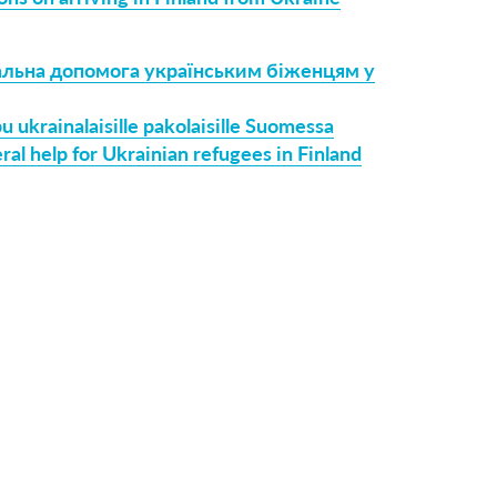
агальна допомога українським біженцям у
 ukrainalaisille pakolaisille Suomessa
ral help for Ukrainian refugees in Finland