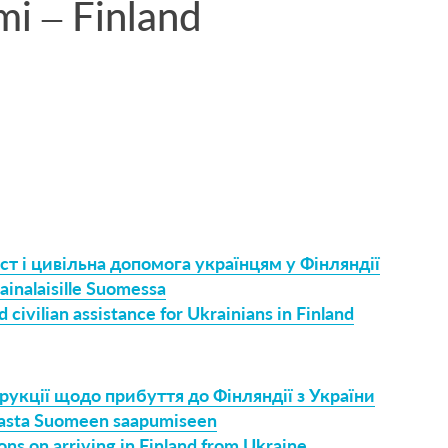
i – Finland
ст і цивільна допомога українцям у Фінляндії
rainalaisille Suomessa
d civilian assistance for Ukrainians in Finland
трукції щодо прибуття до Фінляндії з України
nasta Suomeen saapumiseen
ons on arriving in Finland from Ukraine