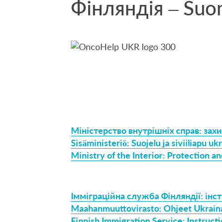
Фінляндія – Suom
Міністерство внутрішніх справ: захи
Sisäministeriö: Suojelu ja siviiliapu uk
Ministry of the Interior: Protection an
Імміграційна служба Фінляндії: інс
Maahanmuuttovirasto: Ohjeet Ukrai
Finnish Immigration Service: Instructi