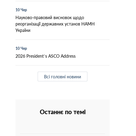
10 Чер
Науково-правовий висновок щодо
реорганізації державних установ НАМН
України
10 Чер
2026 President’s ASCO Address
Всі головні новини
Останнє по темі