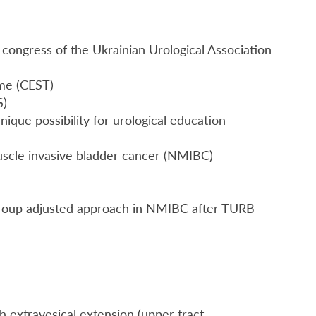
 congress of the Ukrainian Urological Association
me (CEST)
S)
ique possibility for urological education
muscle invasive bladder cancer (NMIBC)
k group adjusted approach in NMIBC after TURB
 extravesical extension (upper tract,