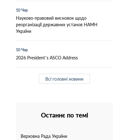
10 Чер
Науково-правовий висновок щодо
реорганізації державних установ НАМН
України
10 Чер
2026 President’s ASCO Address
Всі головні новини
Останнє по темі
Верховна Рада України