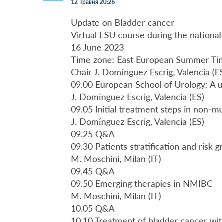
12 Травня 20:26
Update on Bladder cancer
Virtual ESU course during the national
16 June 2023
Time zone: East European Summer Ti
Chair J. Domínguez Escrig, Valencia (E
09.00 European School of Urology: A un
J. Domínguez Escrig, Valencia (ES)
09.05 Initial treatment steps in non-
J. Domínguez Escrig, Valencia (ES)
09.25 Q&A
09.30 Patients stratification and ris
M. Moschini, Milan (IT)
09.45 Q&A
09.50 Emerging therapies in NMIBC
M. Moschini, Milan (IT)
10.05 Q&A
10.10 Treatment of bladder cancer with