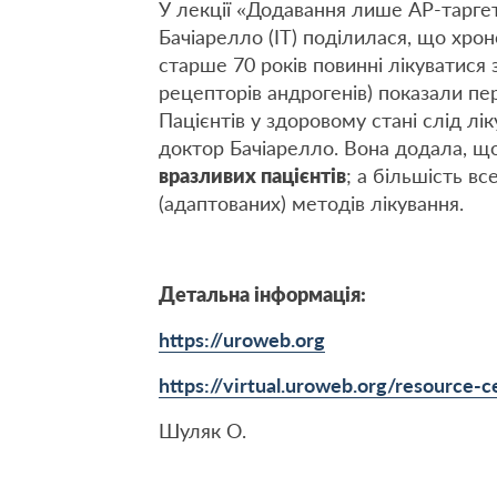
У лекції «Додавання лише АР-тарге
Бачіарелло (ІТ) поділилася, що хроно
старше 70 років повинні лікуватися 
рецепторів андрогенів) показали пер
Пацієнтів у здоровому стані слід л
доктор Бачіарелло. Вона додала, щ
вразливих пацієнтів
; а більшість в
(адаптованих) методів лікування.
Детальна інформація:
https://uroweb.org
https://virtual.uroweb.org/resource
Шуляк О.