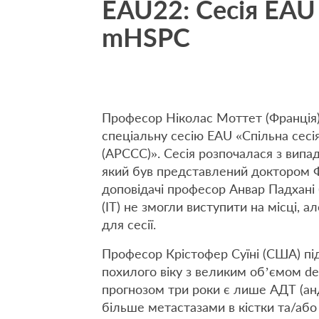
EAU22: Сесія EAU
mHSPC
Професор Ніколас Моттет (Франція)
спеціальну сесію EAU «Спільна сесі
(APCCC)». Сесія розпочалася з випад
який був представлений доктором Ф
доповідачі професор Анвар Падхані 
(ІТ) не змогли виступити на місці, 
для сесії.
Професор Крістофер Суїні (США) під
похилого віку з великим об’ємом de 
прогнозом три роки є лише АДТ (ан
більше метастазами в кістки та/або 