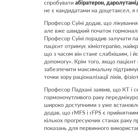
спробувати
абіратерон, даролутамі
не є кандидатами на доцетаксел, я 
Професор Суїні додав, що лікування
але вже швидкий початок гормональн
Професор Суїні порадив залучати па
пацієнт отримує хіміотерапію, най
що з часом він стане слабкішим, і 
допомогу». Крім того, якщо пацієнт 
забезпечити максимальну підтримую
точки зору раціоналізації ліків, фізіо
Професор Падхані заявив, що КТ і с
гормоночутливого раку передміхуро
широко доступними з уже встановле
додав, що rMFS і rFPS є прийнятним
кількох прогресуючих станах раку про
показань для первинного використан