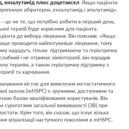
д, ензалутамід плюс доцетаксел
. Якщо пацієнти
пропоную абіратерон, ензалутамід і апалутамід».
 – це не те, що потрібно робити в перший день,
ої терапії буде корисним для пацієнта.
цієнта до вибору лікування. Він пояснив: «Якщо
краще проводити найпотужніше лікування, тому
йому нададуть тільки підтримуючу та геріатричну
слабкий і не отримує хіміотерапії, він порадив
чу терапію, а також геріатричну підтримку з
терапії та харчування.
канування кісток для виявлення метастатичного
вої залози (mHSPC) є зручними, доступними та
ною базою кваліфікованих користувачів. Він
и сурогатами загальної виживаності (ЗВ) при
стати. Крім того, він сказав, що існує кілька
ня візуалізації наступного покоління в mHSPC.