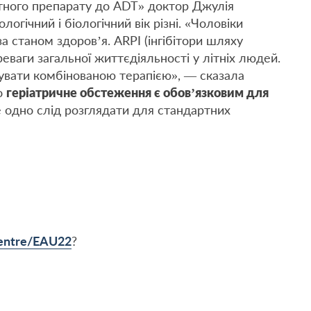
тного препарату до ADT» доктор Джулія
логічний і біологічний вік різні. «Чоловіки
за станом здоров’я. ARPI (інгібітори шляху
еваги загальної життєдіяльності у літніх людей.
ікувати комбінованою терапією», — сказала
о
геріатричне обстеження є обов’язковим для
се одно слід розглядати для стандартних
-centre/EAU22
?