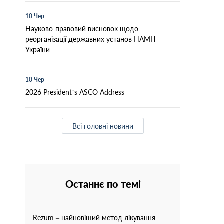
10 Чер
Науково-правовий висновок щодо
реорганізації державних установ НАМН
України
10 Чер
2026 President’s ASCO Address
Всі головні новини
Останнє по темі
Rezum – найновіший метод лікування