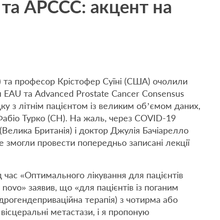
 та APCCC: акцент на
 та професор Крістофер Суїні (США) очолили
я EAU та Advanced Prostate Cancer Consensus
ку з літнім пацієнтом із великим об’ємом даних,
абіо Турко (CH). На жаль, через COVID-19
(Велика Британія) і доктор Джулія Бачіарелло
але змогли провести попередньо записані лекції
 час «Оптимального лікування для пацієнтів
novo» заявив, що «для пацієнтів із поганим
дрогендеприваційна терапія) з чотирма або
вісцеральні метастази, і я пропоную