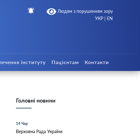
Людям з порушенням зору
УКР
|
EN
печення інституту
Пацієнтам
Контакти
Головні новини
14 Чер
Верховна Рада України