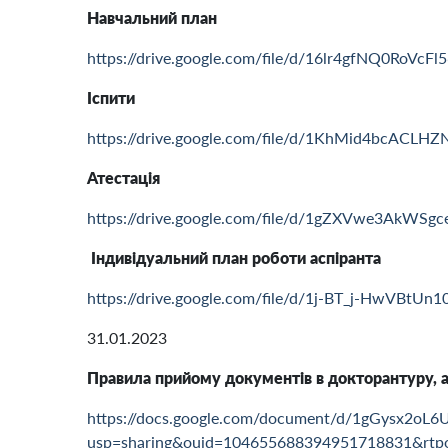
Навчальний план
https://drive.google.com/file/d/16lr4gfNQ0RoVc
Іспити
https://drive.google.com/file/d/1KhMid4bcACLHZ
Атестація
https://drive.google.com/file/d/1gZXVwe3AkWSgc
Індивідуальний план роботи аспіранта
https://drive.google.com/file/d/1j-BT_j-HwVBtU
31.01.2023
Правила прийому документів в докторантуру, 
https://docs.google.com/document/d/1gGysx2o
usp=sharing&ouid=104655688394951718831&rtpo