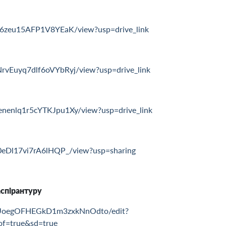
Fl56zeu15AFP1V8YEaK/view?usp=drive_link
NrvEuyq7dlf6oVYbRyj/view?usp=drive_link
enenlq1r5cYTKJpu1Xy/view?usp=drive_link
n10eDl17vi7rA6lHQP_/view?usp=sharing
аспірантуру
L6UoegOFHEGkD1m3zxkNnOdto/edit?
f=true&sd=true