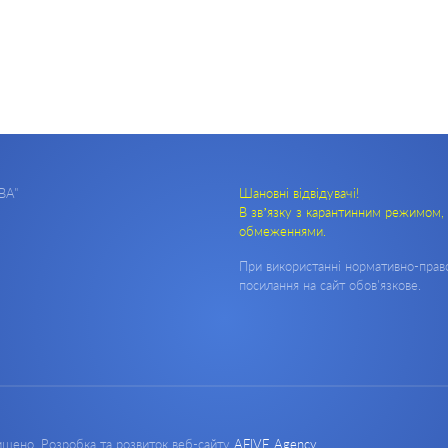
ВА"
Шановні відвідувачі!
В зв’язку з карантинним режимом, 
обмеженнями.
При використанні нормативно-право
посилання на сайт обов'язкове.
хищено. Розробка та розвиток веб-сайту
AFIVE Agency