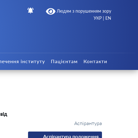
Людям з порушенням зору
УКР
|
EN
печення інституту
Пацієнтам
Контакти
від
Аспірантура
Аспірантура положення,