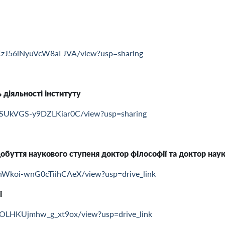
4-KzJ56iNyuVcW8aLJVA/view?usp=sharing
 діяльності інституту
-PSUkVGS-y9DZLKiar0C/view?usp=sharing
добуття наукового ступеня доктор філософії та доктор нау
LnWkoi-wnG0cTiihCAeX/view?usp=drive_link
і
89l4OLHKUjmhw_g_xt9ox/view?usp=drive_link