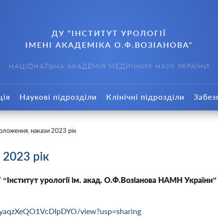
ДУ "ІНСТИТУТ УРОЛОГІЇ
ІМЕНІ АКАДЕМІКА О.Ф.ВОЗІАНОВА"
НАЦІОНАЛЬНА АКАДЕМІЯ МЕДИЧНИХ НАУК УКРАЇНИ
ція
Наукові підрозділи
Клінічні підрозділи
Забез
оложення, накази 2023 рік
 2023 рік
 “Інститут урології ім. акад. О.Ф.Возіанова НАМН України” 
qMiyaqzXeQO1VcDIpDYO/view?usp=sharing