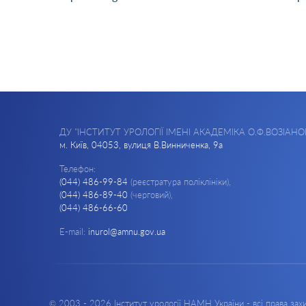
ДУ "ІНСТИТУТ УРОЛОГІЇ ІМЕНІ АКАДЕМІКА О.Ф.ВОЗІАНО
м. Київ, 04053, вулиця В.Винниченка, 9а
Телефон:
(044) 486-99-84
(реєстратура поліклініки),
(044) 486-89-40
(черговий),
(044) 486-66-60
E-mail:
inurol@amnu.gov.ua
© 2003 - 2026 Інститут урології НАМН України - всі права за