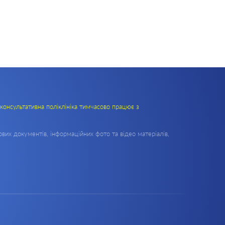
консультативна поліклініка тимчасово працює з
вих документів, інформаційних фото та відео матеріалів,