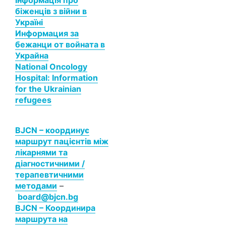
Інформація про
біженців з війни в
Україні
Информация за
бежанци от войната в
Украйна
National Oncology
Hospital: Information
for the Ukrainian
refugees
BJCN – координує
маршрут пацієнтів між
лікарнями та
діагностичними /
терапевтичними
методами
–
board@bjcn.bg
BJCN – Координира
маршрута на