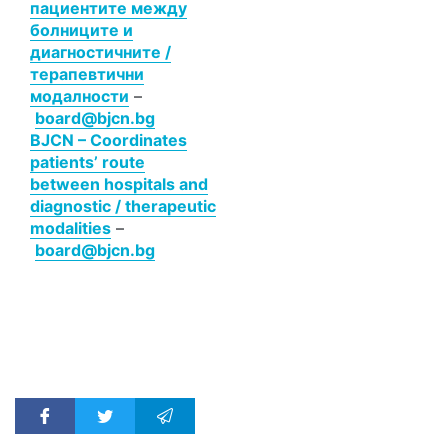
пациентите между
болниците и
диагностичните /
терапевтични
модалности
–
board@bjcn.bg
BJCN – Coordinates
patients’ route
between hospitals and
diagnostic / therapeutic
modalities
–
board@bjcn.bg