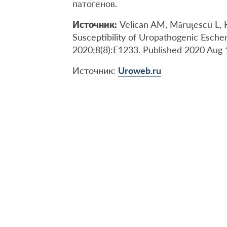
патогенов.
Источник
:
Velican AM, Măruţescu L, K
Susceptibility of Uropathogenic Esche
2020;8(8):E1233. Published 2020 Aug
Источник:
Uroweb.ru