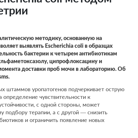
етрии
алитическую методику, основанную на
оляет выявлять Escherichia coli в образцах
тельность бактерии к четырем антибиотикам
ульфаметоксазолу, ципрофлоксацину и
 момента доставки проб мочи в лабораторию. Об
sms.
ых штаммов уропатогенов подчеркивает острую
а определение чувствительности к
устойчивости, с одной стороны, может
 подбору терапии, а с другой — снизить
иотиков и ограничить появление новых