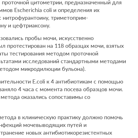
 проточной цитометрии, предназначенный для
ов Escherichia coli и определения их
: нитрофурантоину, триметоприм-
ну и цефтриаксону.
зовались пробы мочи, искусственно
был протестирован на 118 образцах мочи, взятых
таты тестирования методом проточной
льтатами исследований стандартными методами
етодом микродилюции бульона).
ительности E.coli к 4 антибиотикам с помощью
аняло 4 часа с момента посева образцов мочи.
 метода оказались сопоставимы со
метода в клиническую практику должно помочь
инфекций мочевыводящих путей и
странение новых антибиотикорезистентных