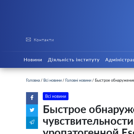
Контакти
Новини
Діяльність інституту
Адміністра
Головна
/
Всі новини
/
Головні новини
/
Быстрое обнаружение 
Всі новини
Быстрое обнаруж
чувствительности
уропатогенной Esc