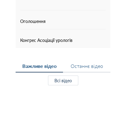
Оголошення
Конгрес Асоціації урологів
Важливе відео
Останнє відео
Всі відео