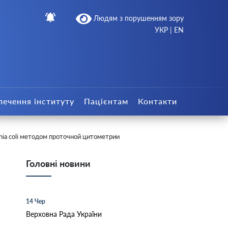
Людям з порушенням зору
УКР
|
EN
печення інституту
Пацієнтам
Контакти
hia coli методом проточной цитометрии
Головні новини
14 Чер
Верховна Рада України