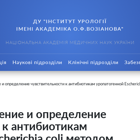
ДУ "ІНСТИТУТ УРОЛОГІЇ
ІМЕНІ АКАДЕМІКА О.Ф.ВОЗІАНОВА"
НАЦІОНАЛЬНА АКАДЕМІЯ МЕДИЧНИХ НАУК УКРАЇНИ
ція
Наукові підрозділи
Клінічні підрозділи
Забез
и определение чувствительности к антибиотикам уропатогенной Escheric
ение и определение
 к антибиотикам
herichia coli методом