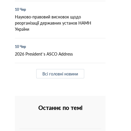
10 Чер
Науково-правовий висновок щодо
реорганізації державних установ НАМН
України
10 Чер
2026 President’s ASCO Address
Всі головні новини
Останнє по темі