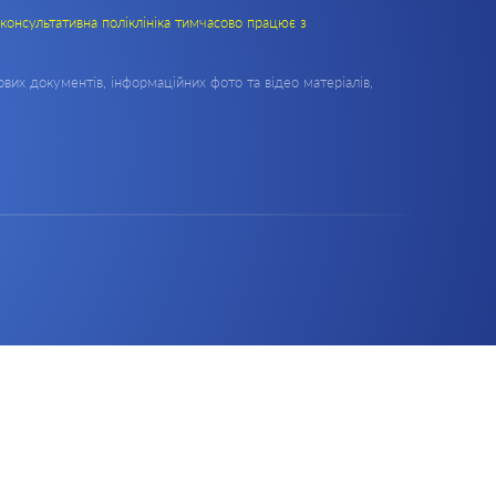
консультативна поліклініка тимчасово працює з
вих документів, інформаційних фото та відео матеріалів,