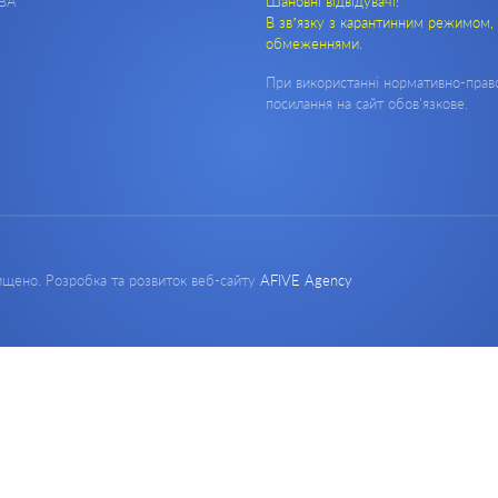
ВА"
Шановні відвідувачі!
В зв’язку з карантинним режимом, 
обмеженнями.
При використанні нормативно-право
посилання на сайт обов'язкове.
хищено. Розробка та розвиток веб-сайту
AFIVE Agency