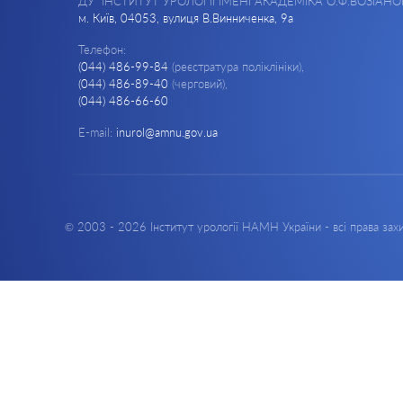
ДУ "ІНСТИТУТ УРОЛОГІЇ ІМЕНІ АКАДЕМІКА О.Ф.ВОЗІАНО
м. Київ, 04053, вулиця В.Винниченка, 9а
Телефон:
(044) 486-99-84
(реєстратура поліклініки),
(044) 486-89-40
(черговий),
(044) 486-66-60
E-mail:
inurol@amnu.gov.ua
© 2003 - 2026 Інститут урології НАМН України - всі права за