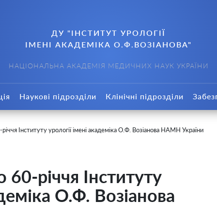
ДУ "ІНСТИТУТ УРОЛОГІЇ
ІМЕНІ АКАДЕМІКА О.Ф.ВОЗІАНОВА"
НАЦІОНАЛЬНА АКАДЕМІЯ МЕДИЧНИХ НАУК УКРАЇНИ
ція
Наукові підрозділи
Клінічні підрозділи
Забез
-річчя Інституту урології імені академіка О.Ф. Возіанова НАМН України
о 60-річчя Інституту
адеміка О.Ф. Возіанова