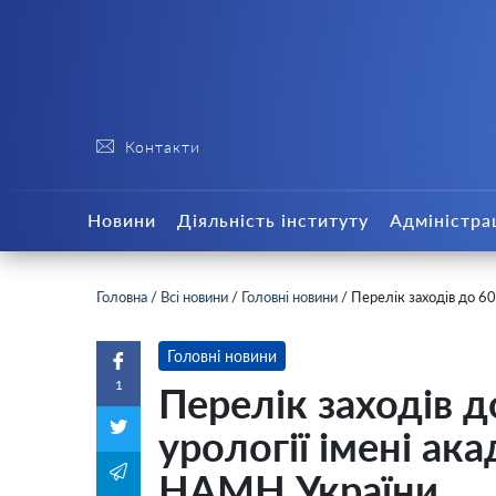
Контакти
Новини
Діяльність інституту
Адміністра
Головна
/
Всі новини
/
Головні новини
/
Перелік заходів до 60
Головні новини
1
Перелік заходів д
урології імені ак
НАМН України