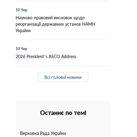
10 Чер
Науково-правовий висновок щодо
реорганізації державних установ НАМН
України
10 Чер
2026 President’s ASCO Address
Всі головні новини
Останнє по темі
Верховна Рада України