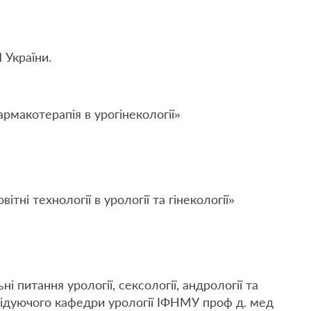
 України.
макотерапія в урогінекології»
ні технології в урології та гінекології»
 питання урології, сексології, андрології та
відуючого кафедри урології ІФНМУ проф д. мед