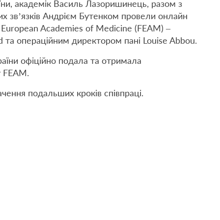
ни, академік Василь Лазоришинець, разом з
х зв’язків Андрієм Бутенком провели онлайн
f European Academies of Medicine (FEAM) –
та операційним директором пані Louise Abbou.
аїни офіційно подала та отримала
у FEAM.
чення подальших кроків співпраці.