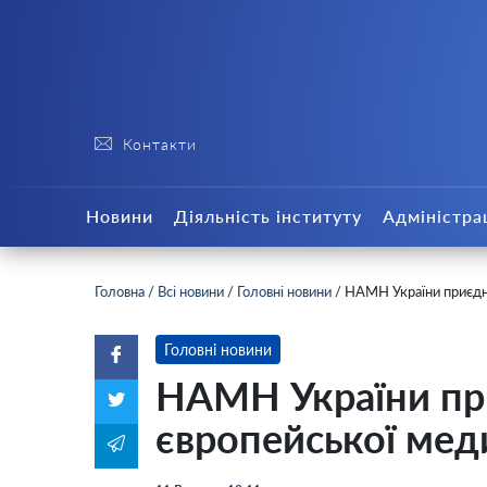
Контакти
Новини
Діяльність інституту
Адміністра
Головна
/
Всі новини
/
Головні новини
/
НАМН України приєдну
Головні новини
НАМН України пр
європейської меди