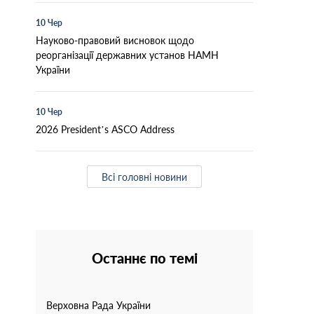
10 Чер
Науково-правовий висновок щодо
реорганізації державних установ НАМН
України
10 Чер
2026 President’s ASCO Address
Всі головні новини
Останнє по темі
Верховна Рада України