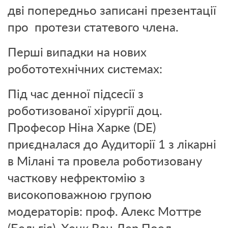
дві попередньо записані презентації
про протези статевого члена.
Перші випадки на нових
робототехнічних системах:
Під час денної підсесії з
роботизованої хірургії доц.
Професор Ніна Харке (DE)
приєдналася до Аудиторії 1 з лікарні
в Мілані та провела роботизовану
часткову нефректомію з
високоповажною групою
модераторів: проф.
Алекс Моттре
(Бельгія), Хенк Ван Дер Поел